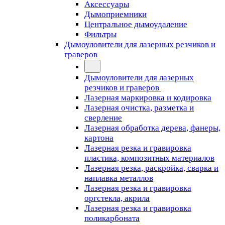
Аксессуары
Дымоприемники
Центральное дымоудаление
Фильтры
Дымоуловители для лазерных резчиков и
граверов
Дымоуловители для лазерных
резчиков и граверов
Лазерная маркировка и кодировка
Лазерная очистка, разметка и
сверление
Лазерная обработка дерева, фанеры,
картона
Лазерная резка и гравировка
пластика, композитных материалов
Лазерная резка, раскройка, сварка и
наплавка металлов
Лазерная резка и гравировка
оргстекла, акрила
Лазерная резка и гравировка
поликарбоната