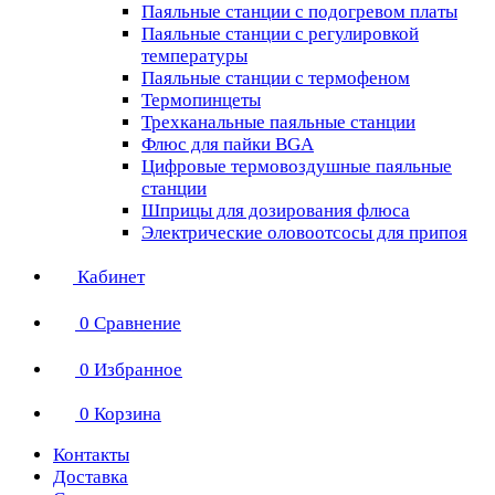
Паяльные станции с подогревом платы
Паяльные станции с регулировкой
температуры
Паяльные станции с термофеном
Термопинцеты
Трехканальные паяльные станции
Флюс для пайки BGA
Цифровые термовоздушные паяльные
станции
Шприцы для дозирования флюса
Электрические оловоотсосы для припоя
Кабинет
0
Сравнение
0
Избранное
0
Корзина
Контакты
Доставка