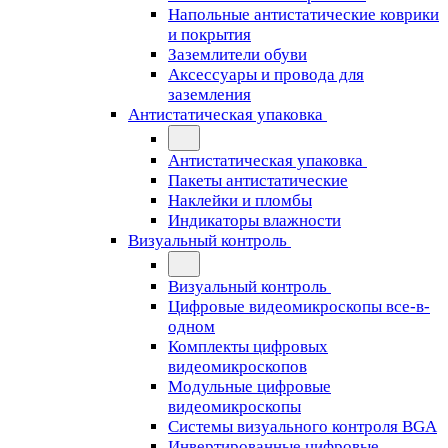
Напольные антистатические коврики
и покрытия
Заземлители обуви
Аксессуары и провода для
заземления
Антистатическая упаковка
Антистатическая упаковка
Пакеты антистатические
Наклейки и пломбы
Индикаторы влажности
Визуальный контроль
Визуальный контроль
Цифровые видеомикроскопы все-в-
одном
Комплекты цифровых
видеомикроскопов
Модульные цифровые
видеомикроскопы
Cистемы визуального контроля BGA
Инвертированные цифровые