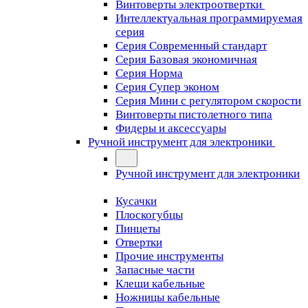
Винтоверты электроотвертки
Интеллектуальная программируемая
серия
Серия Современный стандарт
Серия Базовая экономичная
Серия Норма
Серия Cупер эконом
Серия Мини с регулятором скорости
Винтоверты пистолетного типа
Фидеры и аксессуары
Ручной инструмент для электроники
Ручной инструмент для электроники
Кусачки
Плоскогубцы
Пинцеты
Отвертки
Прочие инструменты
Запасные части
Клещи кабельные
Ножницы кабельные