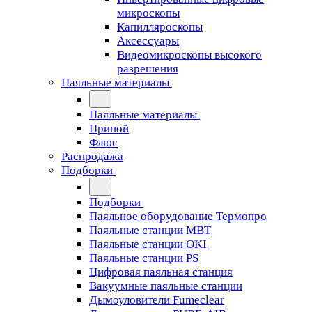
микроскопы
Капилляроскопы
Аксессуары
Видеомикроскопы высокого
разрешения
Паяльные материалы
Паяльные материалы
Припой
Флюс
Распродажа
Подборки
Подборки
Паяльное оборудование Термопро
Паяльные станции MBT
Паяльные станции OKI
Паяльные станции PS
Цифровая паяльная станция
Вакуумные паяльные станции
Дымоуловители Fumeclear