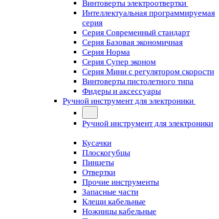
Винтоверты электроотвертки
Интеллектуальная программируемая
серия
Серия Современный стандарт
Серия Базовая экономичная
Серия Норма
Серия Cупер эконом
Серия Мини с регулятором скорости
Винтоверты пистолетного типа
Фидеры и аксессуары
Ручной инструмент для электроники
Ручной инструмент для электроники
Кусачки
Плоскогубцы
Пинцеты
Отвертки
Прочие инструменты
Запасные части
Клещи кабельные
Ножницы кабельные