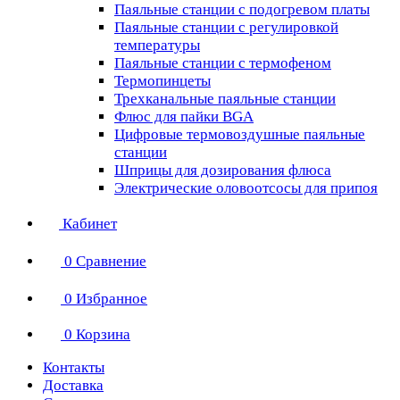
Паяльные станции с подогревом платы
Паяльные станции с регулировкой
температуры
Паяльные станции с термофеном
Термопинцеты
Трехканальные паяльные станции
Флюс для пайки BGA
Цифровые термовоздушные паяльные
станции
Шприцы для дозирования флюса
Электрические оловоотсосы для припоя
Кабинет
0
Сравнение
0
Избранное
0
Корзина
Контакты
Доставка