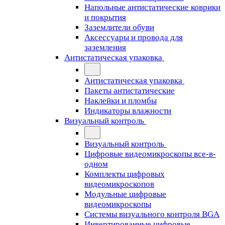
Напольные антистатические коврики
и покрытия
Заземлители обуви
Аксессуары и провода для
заземления
Антистатическая упаковка
Антистатическая упаковка
Пакеты антистатические
Наклейки и пломбы
Индикаторы влажности
Визуальный контроль
Визуальный контроль
Цифровые видеомикроскопы все-в-
одном
Комплекты цифровых
видеомикроскопов
Модульные цифровые
видеомикроскопы
Cистемы визуального контроля BGA
Инвертированные цифровые