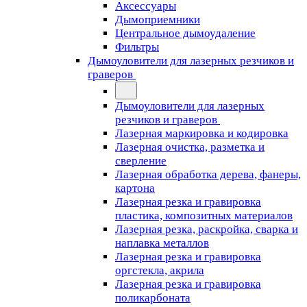
Аксессуары
Дымоприемники
Центральное дымоудаление
Фильтры
Дымоуловители для лазерных резчиков и
граверов
Дымоуловители для лазерных
резчиков и граверов
Лазерная маркировка и кодировка
Лазерная очистка, разметка и
сверление
Лазерная обработка дерева, фанеры,
картона
Лазерная резка и гравировка
пластика, композитных материалов
Лазерная резка, раскройка, сварка и
наплавка металлов
Лазерная резка и гравировка
оргстекла, акрила
Лазерная резка и гравировка
поликарбоната