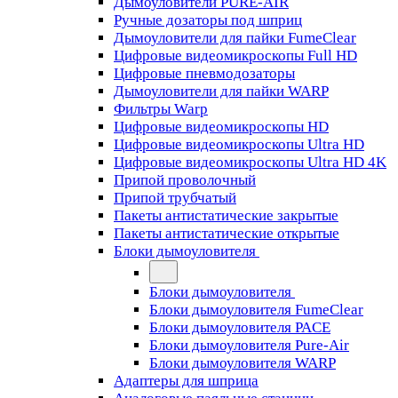
Дымоуловители PURE-AIR
Ручные дозаторы под шприц
Дымоуловители для пайки FumeClear
Цифровые видеомикроскопы Full HD
Цифровые пневмодозаторы
Дымоуловители для пайки WARP
Фильтры Warp
Цифровые видеомикроскопы HD
Цифровые видеомикроскопы Ultra HD
Цифровые видеомикроскопы Ultra HD 4K
Припой проволочный
Припой трубчатый
Пакеты антистатические закрытые
Пакеты антистатические открытые
Блоки дымоуловителя
Блоки дымоуловителя
Блоки дымоуловителя FumeClear
Блоки дымоуловителя PACE
Блоки дымоуловителя Pure-Air
Блоки дымоуловителя WARP
Адаптеры для шприца