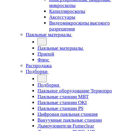
микроскопы
Капилляроскопы
Аксессуары
Видеомикроскопы высокого
разрешения
Паяльные материалы
Паяльные материалы
Припой
Флюс
Распродажа
Подборки
Подборки
Паяльное оборудование Термопро
Паяльные станции MBT
Паяльные станции OKI
Паяльные станции PS
Цифровая паяльная станция
Вакуумные паяльные станции
Дымоуловители Fumeclear