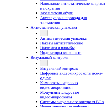
Напольные антистатические коврики
и покрытия
Заземлители обуви
Аксессуары и провода для
заземления
Антистатическая упаковка
Антистатическая упаковка
Пакеты антистатические
Наклейки и пломбы
Индикаторы влажности
Визуальный контроль
Визуальный контроль
Цифровые видеомикроскопы все-в-
одном
Комплекты цифровых
видеомикроскопов
Модульные цифровые
видеомикроскопы
Cистемы визуального контроля BGA
Инвертированные цифровые