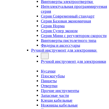
Винтоверты электроотвертки
Интеллектуальная программируемая
серия
Серия Современный стандарт
Серия Базовая экономичная
Серия Норма
Серия Cупер эконом
Серия Мини с регулятором скорости
Винтоверты пистолетного типа
Фидеры и аксессуары
Ручной инструмент для электроники
Ручной инструмент для электроники
Кусачки
Плоскогубцы
Пинцеты
Отвертки
Прочие инструменты
Запасные части
Клещи кабельные
Ножницы кабельные