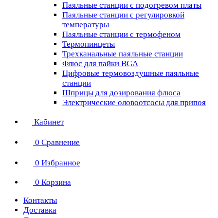
Паяльные станции с подогревом платы
Паяльные станции с регулировкой
температуры
Паяльные станции с термофеном
Термопинцеты
Трехканальные паяльные станции
Флюс для пайки BGA
Цифровые термовоздушные паяльные
станции
Шприцы для дозирования флюса
Электрические оловоотсосы для припоя
Кабинет
0
Сравнение
0
Избранное
0
Корзина
Контакты
Доставка