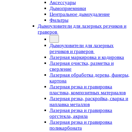
Аксессуары
Дымоприемники
Центральное дымоудаление
Фильтры
Дымоуловители для лазерных резчиков и
граверов
Дымоуловители для лазерных
резчиков и граверов
Лазерная маркировка и кодировка
Лазерная очистка, разметка и
сверление
Лазерная обработка дерева, фанеры,
картона
Лазерная резка и гравировка
пластика, композитных материалов
Лазерная резка, раскройка, сварка и
наплавка металлов
Лазерная резка и гравировка
оргстекла, акрила
Лазерная резка и гравировка
поликарбоната