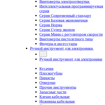
Винтоверты электроотвертки
Интеллектуальная программируемая
серия
Серия Современный стандарт
Серия Базовая экономичная
Серия Норма
Серия Cупер эконом
Серия Мини с регулятором скорости
Винтоверты пистолетного типа
Фидеры и аксессуары
Ручной инструмент для электроники
Ручной инструмент для электроники
Кусачки
Плоскогубцы
Пинцеты
Отвертки
Прочие инструменты
Запасные части
Клещи кабельные
Ножницы кабельные