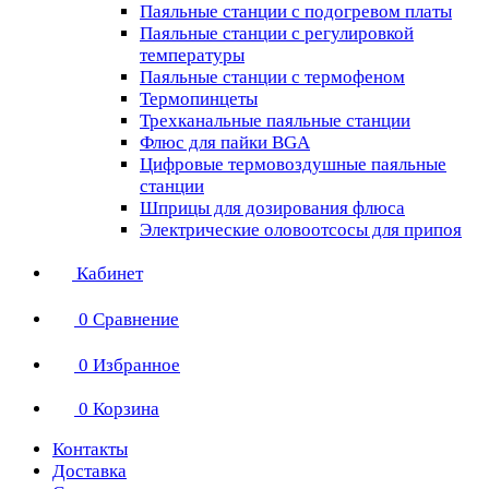
Паяльные станции с подогревом платы
Паяльные станции с регулировкой
температуры
Паяльные станции с термофеном
Термопинцеты
Трехканальные паяльные станции
Флюс для пайки BGA
Цифровые термовоздушные паяльные
станции
Шприцы для дозирования флюса
Электрические оловоотсосы для припоя
Кабинет
0
Сравнение
0
Избранное
0
Корзина
Контакты
Доставка