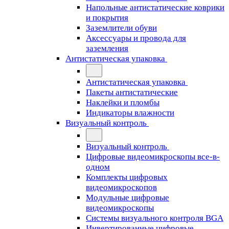
Напольные антистатические коврики
и покрытия
Заземлители обуви
Аксессуары и провода для
заземления
Антистатическая упаковка
Антистатическая упаковка
Пакеты антистатические
Наклейки и пломбы
Индикаторы влажности
Визуальный контроль
Визуальный контроль
Цифровые видеомикроскопы все-в-
одном
Комплекты цифровых
видеомикроскопов
Модульные цифровые
видеомикроскопы
Cистемы визуального контроля BGA
Инвертированные цифровые