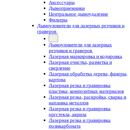
Аксессуары
Дымоприемники
Центральное дымоудаление
Фильтры
Дымоуловители для лазерных резчиков и
граверов
Дымоуловители для лазерных
резчиков и граверов
Лазерная маркировка и кодировка
Лазерная очистка, разметка и
сверление
Лазерная обработка дерева, фанеры,
картона
Лазерная резка и гравировка
пластика, композитных материалов
Лазерная резка, раскройка, сварка и
наплавка металлов
Лазерная резка и гравировка
оргстекла, акрила
Лазерная резка и гравировка
поликарбоната