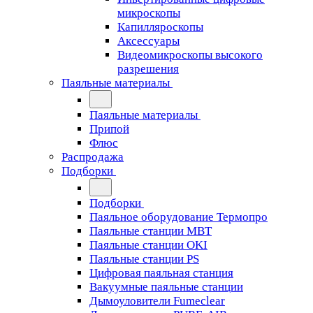
микроскопы
Капилляроскопы
Аксессуары
Видеомикроскопы высокого
разрешения
Паяльные материалы
Паяльные материалы
Припой
Флюс
Распродажа
Подборки
Подборки
Паяльное оборудование Термопро
Паяльные станции MBT
Паяльные станции OKI
Паяльные станции PS
Цифровая паяльная станция
Вакуумные паяльные станции
Дымоуловители Fumeclear