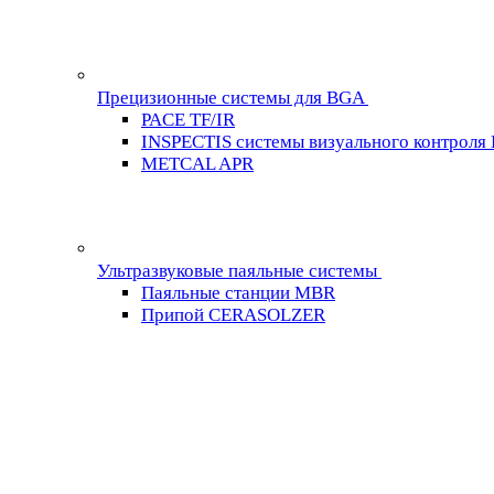
Прецизионные системы для BGA
PACE TF/IR
INSPECTIS системы визуального контроля
METCAL APR
Ультразвуковые паяльные системы
Паяльные станции MBR
Припой CERASOLZER