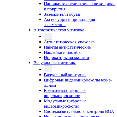
Напольные антистатические коврики
и покрытия
Заземлители обуви
Аксессуары и провода для
заземления
Антистатическая упаковка
Антистатическая упаковка
Пакеты антистатические
Наклейки и пломбы
Индикаторы влажности
Визуальный контроль
Визуальный контроль
Цифровые видеомикроскопы все-в-
одном
Комплекты цифровых
видеомикроскопов
Модульные цифровые
видеомикроскопы
Cистемы визуального контроля BGA
Инвертированные цифровые