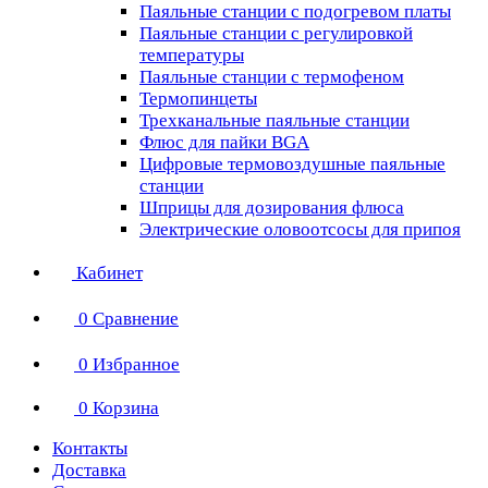
Паяльные станции с подогревом платы
Паяльные станции с регулировкой
температуры
Паяльные станции с термофеном
Термопинцеты
Трехканальные паяльные станции
Флюс для пайки BGA
Цифровые термовоздушные паяльные
станции
Шприцы для дозирования флюса
Электрические оловоотсосы для припоя
Кабинет
0
Сравнение
0
Избранное
0
Корзина
Контакты
Доставка