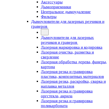
Аксессуары
Дымоприемники
Центральное дымоудаление
Фильтры
Дымоуловители для лазерных резчиков и
граверов
Дымоуловители для лазерных
резчиков и граверов
Лазерная маркировка и кодировка
Лазерная очистка, разметка и
сверление
Лазерная обработка дерева, фанеры,
картона
Лазерная резка и гравировка
пластика, композитных материалов
Лазерная резка, раскройка, сварка и
наплавка металлов
Лазерная резка и гравировка
оргстекла, акрила
Лазерная резка и гравировка
поликарбоната