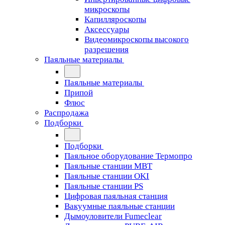
микроскопы
Капилляроскопы
Аксессуары
Видеомикроскопы высокого
разрешения
Паяльные материалы
Паяльные материалы
Припой
Флюс
Распродажа
Подборки
Подборки
Паяльное оборудование Термопро
Паяльные станции MBT
Паяльные станции OKI
Паяльные станции PS
Цифровая паяльная станция
Вакуумные паяльные станции
Дымоуловители Fumeclear