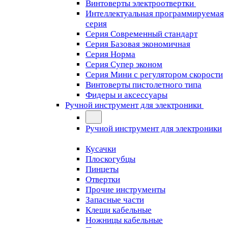
Винтоверты электроотвертки
Интеллектуальная программируемая
серия
Серия Современный стандарт
Серия Базовая экономичная
Серия Норма
Серия Cупер эконом
Серия Мини с регулятором скорости
Винтоверты пистолетного типа
Фидеры и аксессуары
Ручной инструмент для электроники
Ручной инструмент для электроники
Кусачки
Плоскогубцы
Пинцеты
Отвертки
Прочие инструменты
Запасные части
Клещи кабельные
Ножницы кабельные