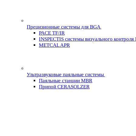
Прецизионные системы для BGA
PACE TF/IR
INSPECTIS системы визуального контроля
METCAL APR
Ультразвуковые паяльные системы
Паяльные станции MBR
Припой CERASOLZER