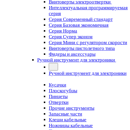
Винтоверты электроотвертки
Интеллектуальная программируемая
серия
Серия Современный стандарт
Серия Базовая экономичная
Серия Норма
Серия Cупер эконом
Серия Мини с регулятором скорости
Винтоверты пистолетного типа
Фидеры и аксессуары
Ручной инструмент для электроники
Ручной инструмент для электроники
Кусачки
Плоскогубцы
Пинцеты
Отвертки
Прочие инструменты
Запасные части
Клещи кабельные
Ножницы кабельные