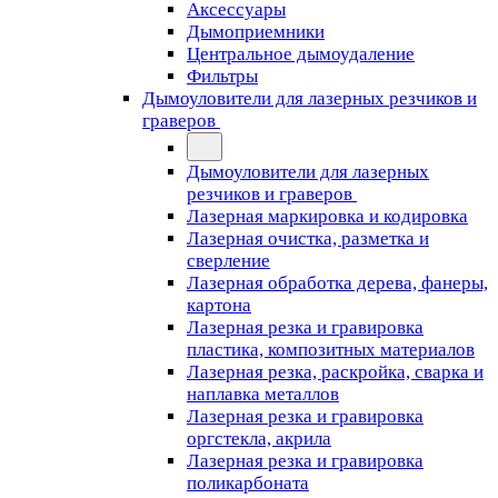
Аксессуары
Дымоприемники
Центральное дымоудаление
Фильтры
Дымоуловители для лазерных резчиков и
граверов
Дымоуловители для лазерных
резчиков и граверов
Лазерная маркировка и кодировка
Лазерная очистка, разметка и
сверление
Лазерная обработка дерева, фанеры,
картона
Лазерная резка и гравировка
пластика, композитных материалов
Лазерная резка, раскройка, сварка и
наплавка металлов
Лазерная резка и гравировка
оргстекла, акрила
Лазерная резка и гравировка
поликарбоната