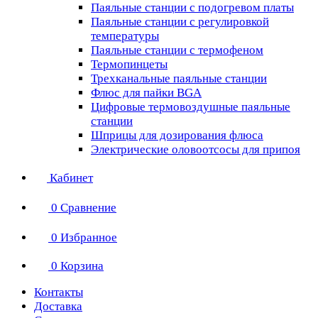
Паяльные станции с подогревом платы
Паяльные станции с регулировкой
температуры
Паяльные станции с термофеном
Термопинцеты
Трехканальные паяльные станции
Флюс для пайки BGA
Цифровые термовоздушные паяльные
станции
Шприцы для дозирования флюса
Электрические оловоотсосы для припоя
Кабинет
0
Сравнение
0
Избранное
0
Корзина
Контакты
Доставка