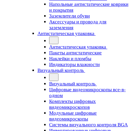
Напольные антистатические коврики
и покрытия
Заземлители обуви
Аксессуары и провода для
заземления
Антистатическая упаковка
Антистатическая упаковка
Пакеты антистатические
Наклейки и пломбы
Индикаторы влажности
Визуальный контроль
Визуальный контроль
Цифровые видеомикроскопы все-в-
одном
Комплекты цифровых
видеомикроскопов
Модульные цифровые
видеомикроскопы
Cистемы визуального контроля BGA
Инвертированные цифровые