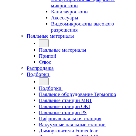
микроскопы
Капилляроскопы
Аксессуары
Видеомикроскопы высокого
разрешения
Паяльные материалы
Паяльные материалы
Припой
Флюс
Распродажа
Подборки
Подборки
Паяльное оборудование Термопро
Паяльные станции MBT
Паяльные станции OKI
Паяльные станции PS
Цифровая паяльная станция
Вакуумные паяльные станции
Дымоуловители Fumeclear