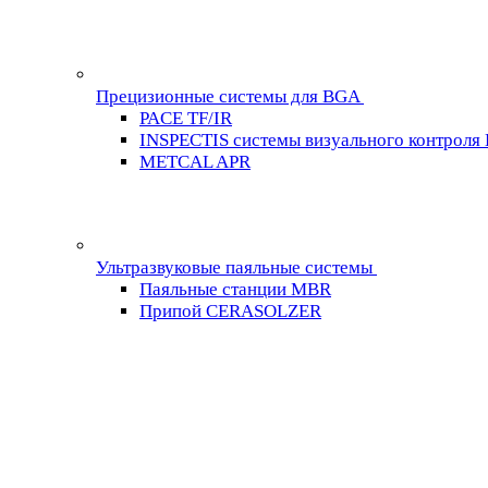
Прецизионные системы для BGA
PACE TF/IR
INSPECTIS системы визуального контроля
METCAL APR
Ультразвуковые паяльные системы
Паяльные станции MBR
Припой CERASOLZER