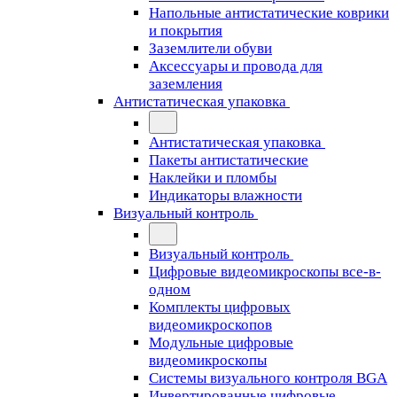
Напольные антистатические коврики
и покрытия
Заземлители обуви
Аксессуары и провода для
заземления
Антистатическая упаковка
Антистатическая упаковка
Пакеты антистатические
Наклейки и пломбы
Индикаторы влажности
Визуальный контроль
Визуальный контроль
Цифровые видеомикроскопы все-в-
одном
Комплекты цифровых
видеомикроскопов
Модульные цифровые
видеомикроскопы
Cистемы визуального контроля BGA
Инвертированные цифровые