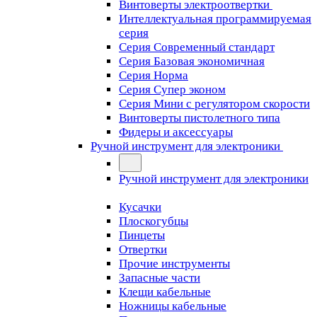
Винтоверты электроотвертки
Интеллектуальная программируемая
серия
Серия Современный стандарт
Серия Базовая экономичная
Серия Норма
Серия Cупер эконом
Серия Мини с регулятором скорости
Винтоверты пистолетного типа
Фидеры и аксессуары
Ручной инструмент для электроники
Ручной инструмент для электроники
Кусачки
Плоскогубцы
Пинцеты
Отвертки
Прочие инструменты
Запасные части
Клещи кабельные
Ножницы кабельные