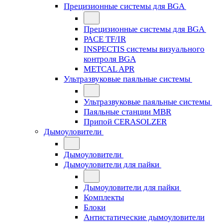
Прецизионные системы для BGA
Прецизионные системы для BGA
PACE TF/IR
INSPECTIS системы визуального
контроля BGA
METCAL APR
Ультразвуковые паяльные системы
Ультразвуковые паяльные системы
Паяльные станции MBR
Припой CERASOLZER
Дымоуловители
Дымоуловители
Дымоуловители для пайки
Дымоуловители для пайки
Комплекты
Блоки
Антистатические дымоуловители