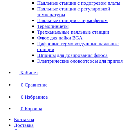
Паяльные станции с подогревом платы
Паяльные станции с регулировкой
температуры
Паяльные станции с термофеном
Термопинцеты
Трехканальные паяльные станции
Флюс для пайки BGA
Цифровые термовоздушные паяльные
станции
Шприцы для дозирования флюса
Электрические оловоотсосы для припоя
Кабинет
0
Сравнение
0
Избранное
0
Корзина
Контакты
Доставка