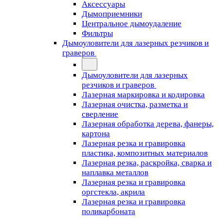
Аксессуары
Дымоприемники
Центральное дымоудаление
Фильтры
Дымоуловители для лазерных резчиков и
граверов
Дымоуловители для лазерных
резчиков и граверов
Лазерная маркировка и кодировка
Лазерная очистка, разметка и
сверление
Лазерная обработка дерева, фанеры,
картона
Лазерная резка и гравировка
пластика, композитных материалов
Лазерная резка, раскройка, сварка и
наплавка металлов
Лазерная резка и гравировка
оргстекла, акрила
Лазерная резка и гравировка
поликарбоната