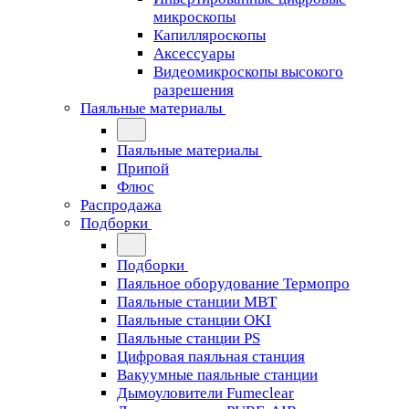
микроскопы
Капилляроскопы
Аксессуары
Видеомикроскопы высокого
разрешения
Паяльные материалы
Паяльные материалы
Припой
Флюс
Распродажа
Подборки
Подборки
Паяльное оборудование Термопро
Паяльные станции MBT
Паяльные станции OKI
Паяльные станции PS
Цифровая паяльная станция
Вакуумные паяльные станции
Дымоуловители Fumeclear