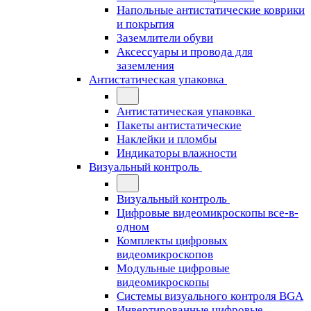
Напольные антистатические коврики
и покрытия
Заземлители обуви
Аксессуары и провода для
заземления
Антистатическая упаковка
Антистатическая упаковка
Пакеты антистатические
Наклейки и пломбы
Индикаторы влажности
Визуальный контроль
Визуальный контроль
Цифровые видеомикроскопы все-в-
одном
Комплекты цифровых
видеомикроскопов
Модульные цифровые
видеомикроскопы
Cистемы визуального контроля BGA
Инвертированные цифровые