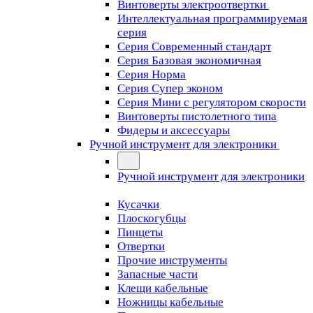
Винтоверты электроотвертки
Интеллектуальная программируемая
серия
Серия Современный стандарт
Серия Базовая экономичная
Серия Норма
Серия Cупер эконом
Серия Мини с регулятором скорости
Винтоверты пистолетного типа
Фидеры и аксессуары
Ручной инструмент для электроники
Ручной инструмент для электроники
Кусачки
Плоскогубцы
Пинцеты
Отвертки
Прочие инструменты
Запасные части
Клещи кабельные
Ножницы кабельные