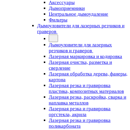
Аксессуары
Дымоприемники
Центральное дымоудаление
Фильтры
Дымоуловители для лазерных резчиков и
граверов
Дымоуловители для лазерных
резчиков и граверов
Лазерная маркировка и кодировка
Лазерная очистка, разметка и
сверление
Лазерная обработка дерева, фанеры,
картона
Лазерная резка и гравировка
пластика, композитных материалов
Лазерная резка, раскройка, сварка и
наплавка металлов
Лазерная резка и гравировка
оргстекла, акрила
Лазерная резка и гравировка
поликарбоната