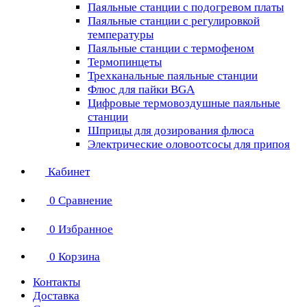
Паяльные станции с подогревом платы
Паяльные станции с регулировкой
температуры
Паяльные станции с термофеном
Термопинцеты
Трехканальные паяльные станции
Флюс для пайки BGA
Цифровые термовоздушные паяльные
станции
Шприцы для дозирования флюса
Электрические оловоотсосы для припоя
Кабинет
0
Сравнение
0
Избранное
0
Корзина
Контакты
Доставка