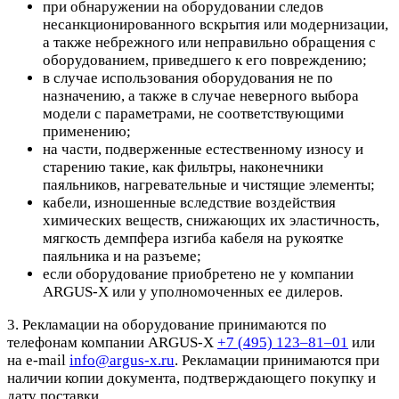
при обнаружении на оборудовании следов
несанкционированного вскрытия или модернизации,
а также небрежного или неправильно обращения с
оборудованием, приведшего к его повреждению;
в случае использования оборудования не по
назначению, а также в случае неверного выбора
модели с параметрами, не соответствующими
применению;
на части, подверженные естественному износу и
старению такие, как фильтры, наконечники
паяльников, нагревательные и чистящие элементы;
кабели, изношенные вследствие воздействия
химических веществ, снижающих их эластичность,
мягкость демпфера изгиба кабеля на рукоятке
паяльника и на разъеме;
если оборудование приобретено не у компании
ARGUS-X или у уполномоченных ее дилеров.
3. Рекламации на оборудование принимаются по
телефонам компании ARGUS-X
+7 (495) 123–81–01
или
на e-mail
info@argus-x.ru
. Рекламации принимаются при
наличии копии документа, подтверждающего покупку и
дату поставки.