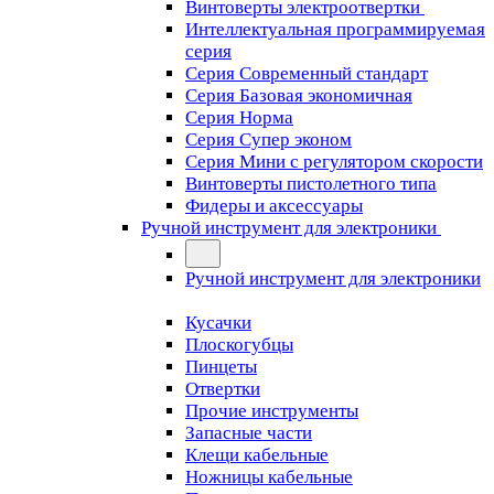
Винтоверты электроотвертки
Интеллектуальная программируемая
серия
Серия Современный стандарт
Серия Базовая экономичная
Серия Норма
Серия Cупер эконом
Серия Мини с регулятором скорости
Винтоверты пистолетного типа
Фидеры и аксессуары
Ручной инструмент для электроники
Ручной инструмент для электроники
Кусачки
Плоскогубцы
Пинцеты
Отвертки
Прочие инструменты
Запасные части
Клещи кабельные
Ножницы кабельные