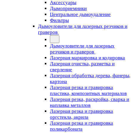
Аксессуары
Дымоприемники
Центральное дымоудаление
Фильтры
Дымоуловители для лазерных резчиков и
граверов
Дымоуловители для лазерных
резчиков и граверов
Лазерная маркировка и кодировка
Лазерная очистка, разметка и
сверление
Лазерная обработка дерева, фанеры,
картона
Лазерная резка и гравировка
пластика, композитных материалов
Лазерная резка, раскройка, сварка и
наплавка металлов
Лазерная резка и гравировка
оргстекла, акрила
Лазерная резка и гравировка
поликарбоната