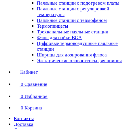
Паяльные станции с подогревом платы
Паяльные станции с регулировкой
температуры
Паяльные станции с термофеном
Термопинцеты
Трехканальные паяльные станции
Флюс для пайки BGA
Цифровые термовоздушные паяльные
станции
Шприцы для дозирования флюса
Электрические оловоотсосы для припоя
Кабинет
0
Сравнение
0
Избранное
0
Корзина
Контакты
Доставка