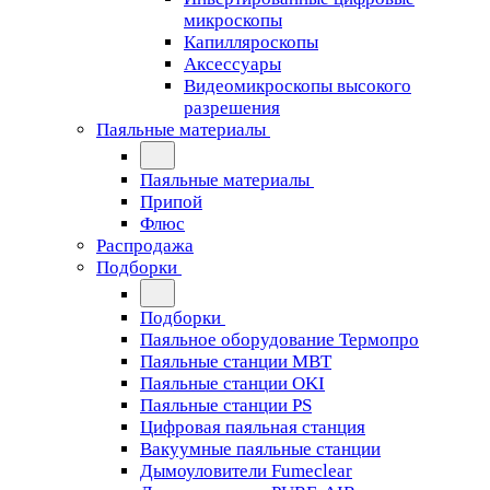
микроскопы
Капилляроскопы
Аксессуары
Видеомикроскопы высокого
разрешения
Паяльные материалы
Паяльные материалы
Припой
Флюс
Распродажа
Подборки
Подборки
Паяльное оборудование Термопро
Паяльные станции MBT
Паяльные станции OKI
Паяльные станции PS
Цифровая паяльная станция
Вакуумные паяльные станции
Дымоуловители Fumeclear