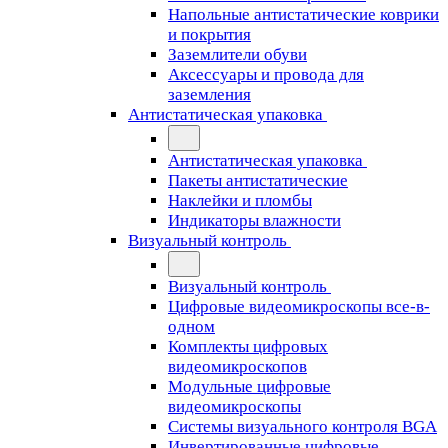
Напольные антистатические коврики
и покрытия
Заземлители обуви
Аксессуары и провода для
заземления
Антистатическая упаковка
Антистатическая упаковка
Пакеты антистатические
Наклейки и пломбы
Индикаторы влажности
Визуальный контроль
Визуальный контроль
Цифровые видеомикроскопы все-в-
одном
Комплекты цифровых
видеомикроскопов
Модульные цифровые
видеомикроскопы
Cистемы визуального контроля BGA
Инвертированные цифровые