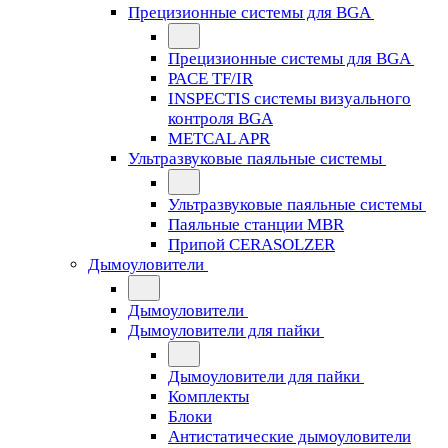
Прецизионные системы для BGA
Прецизионные системы для BGA
PACE TF/IR
INSPECTIS системы визуального
контроля BGA
METCAL APR
Ультразвуковые паяльные системы
Ультразвуковые паяльные системы
Паяльные станции MBR
Припой CERASOLZER
Дымоуловители
Дымоуловители
Дымоуловители для пайки
Дымоуловители для пайки
Комплекты
Блоки
Антистатические дымоуловители