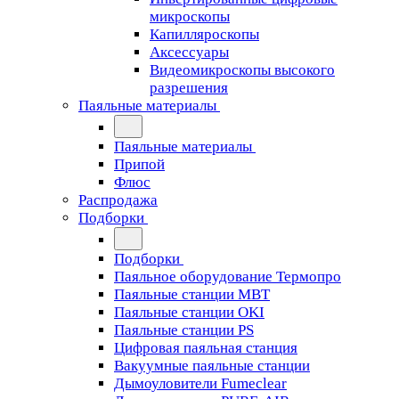
микроскопы
Капилляроскопы
Аксессуары
Видеомикроскопы высокого
разрешения
Паяльные материалы
Паяльные материалы
Припой
Флюс
Распродажа
Подборки
Подборки
Паяльное оборудование Термопро
Паяльные станции MBT
Паяльные станции OKI
Паяльные станции PS
Цифровая паяльная станция
Вакуумные паяльные станции
Дымоуловители Fumeclear