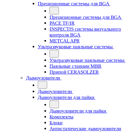
Прецизионные системы для BGA
Прецизионные системы для BGA
PACE TF/IR
INSPECTIS системы визуального
контроля BGA
METCAL APR
Ультразвуковые паяльные системы
Ультразвуковые паяльные системы
Паяльные станции MBR
Припой CERASOLZER
Дымоуловители
Дымоуловители
Дымоуловители для пайки
Дымоуловители для пайки
Комплекты
Блоки
Антистатические дымоуловители