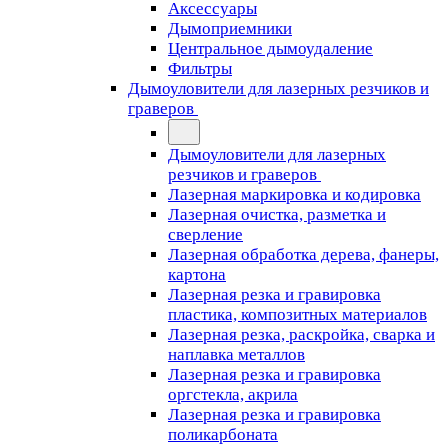
Аксессуары
Дымоприемники
Центральное дымоудаление
Фильтры
Дымоуловители для лазерных резчиков и
граверов
Дымоуловители для лазерных
резчиков и граверов
Лазерная маркировка и кодировка
Лазерная очистка, разметка и
сверление
Лазерная обработка дерева, фанеры,
картона
Лазерная резка и гравировка
пластика, композитных материалов
Лазерная резка, раскройка, сварка и
наплавка металлов
Лазерная резка и гравировка
оргстекла, акрила
Лазерная резка и гравировка
поликарбоната