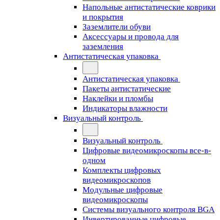
Напольные антистатические коврики
и покрытия
Заземлители обуви
Аксессуары и провода для
заземления
Антистатическая упаковка
Антистатическая упаковка
Пакеты антистатические
Наклейки и пломбы
Индикаторы влажности
Визуальный контроль
Визуальный контроль
Цифровые видеомикроскопы все-в-
одном
Комплекты цифровых
видеомикроскопов
Модульные цифровые
видеомикроскопы
Cистемы визуального контроля BGA
Инвертированные цифровые