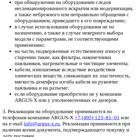
при обнаружении на оборудовании следов
несанкционированного вскрытия или модернизации,
а также небрежного или неправильно обращения с
оборудованием, приведшего к его повреждению;
в случае использования оборудования не по
назначению, а также в случае неверного выбора
модели с параметрами, не соответствующими
применению;
на части, подверженные естественному износу и
старению такие, как фильтры, наконечники
паяльников, нагревательные и чистящие элементы;
кабели, изношенные вследствие воздействия
химических веществ, снижающих их эластичность,
мягкость демпфера изгиба кабеля на рукоятке
паяльника и на разъеме;
если оборудование приобретено не у компании
ARGUS-X или у уполномоченных ее дилеров.
3. Рекламации на оборудование принимаются по
телефонам компании ARGUS-X
+7 (495) 123–81–01
или
на e-mail
info@argus-x.ru
. Рекламации принимаются при
наличии копии документа, подтверждающего покупку и
дату поставки.