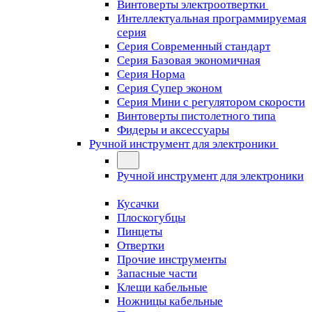
Винтоверты электроотвертки
Интеллектуальная программируемая
серия
Серия Современный стандарт
Серия Базовая экономичная
Серия Норма
Серия Cупер эконом
Серия Мини с регулятором скорости
Винтоверты пистолетного типа
Фидеры и аксессуары
Ручной инструмент для электроники
Ручной инструмент для электроники
Кусачки
Плоскогубцы
Пинцеты
Отвертки
Прочие инструменты
Запасные части
Клещи кабельные
Ножницы кабельные