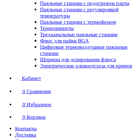
Паяльные станции с подогревом платы
Паяльные станции с регулировкой
температуры
Паяльные станции с термофеном
Термопинцеты
Трехканальные паяльные станции
Флюс для пайки BGA
Цифровые термовоздушные паяльные
станции
Шприцы для дозирования флюса
Электрические оловоотсосы для припоя
Кабинет
0
Сравнение
0
Избранное
0
Корзина
Контакты
Доставка