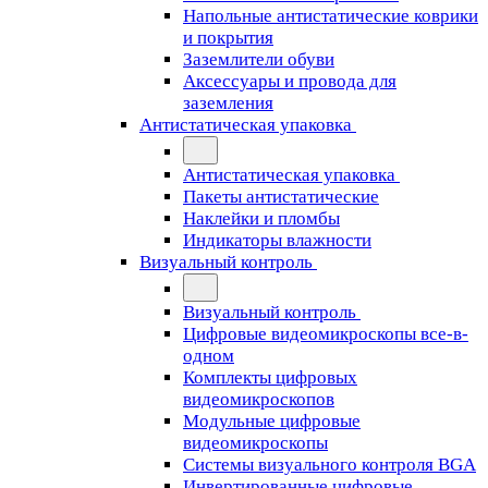
Напольные антистатические коврики
и покрытия
Заземлители обуви
Аксессуары и провода для
заземления
Антистатическая упаковка
Антистатическая упаковка
Пакеты антистатические
Наклейки и пломбы
Индикаторы влажности
Визуальный контроль
Визуальный контроль
Цифровые видеомикроскопы все-в-
одном
Комплекты цифровых
видеомикроскопов
Модульные цифровые
видеомикроскопы
Cистемы визуального контроля BGA
Инвертированные цифровые