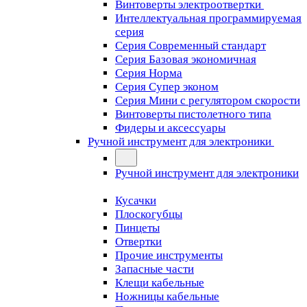
Винтоверты электроотвертки
Интеллектуальная программируемая
серия
Серия Современный стандарт
Серия Базовая экономичная
Серия Норма
Серия Cупер эконом
Серия Мини с регулятором скорости
Винтоверты пистолетного типа
Фидеры и аксессуары
Ручной инструмент для электроники
Ручной инструмент для электроники
Кусачки
Плоскогубцы
Пинцеты
Отвертки
Прочие инструменты
Запасные части
Клещи кабельные
Ножницы кабельные