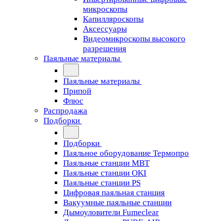
микроскопы
Капилляроскопы
Аксессуары
Видеомикроскопы высокого
разрешения
Паяльные материалы
Паяльные материалы
Припой
Флюс
Распродажа
Подборки
Подборки
Паяльное оборудование Термопро
Паяльные станции MBT
Паяльные станции OKI
Паяльные станции PS
Цифровая паяльная станция
Вакуумные паяльные станции
Дымоуловители Fumeclear