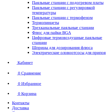
Паяльные станции с подогревом платы
Паяльные станции с регулировкой
температуры
Паяльные станции с термофеном
Термопинцеты
Трехканальные паяльные станции
Флюс для пайки BGA
Цифровые термовоздушные паяльные
станции
Шприцы для дозирования флюса
Электрические оловоотсосы для припоя
Кабинет
0
Сравнение
0
Избранное
0
Корзина
Контакты
Доставка