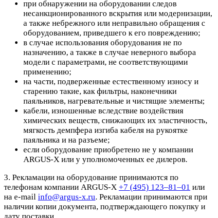
при обнаружении на оборудовании следов
несанкционированного вскрытия или модернизации,
а также небрежного или неправильно обращения с
оборудованием, приведшего к его повреждению;
в случае использования оборудования не по
назначению, а также в случае неверного выбора
модели с параметрами, не соответствующими
применению;
на части, подверженные естественному износу и
старению такие, как фильтры, наконечники
паяльников, нагревательные и чистящие элементы;
кабели, изношенные вследствие воздействия
химических веществ, снижающих их эластичность,
мягкость демпфера изгиба кабеля на рукоятке
паяльника и на разъеме;
если оборудование приобретено не у компании
ARGUS-X или у уполномоченных ее дилеров.
3. Рекламации на оборудование принимаются по
телефонам компании ARGUS-X
+7 (495) 123–81–01
или
на e-mail
info@argus-x.ru
. Рекламации принимаются при
наличии копии документа, подтверждающего покупку и
дату поставки.