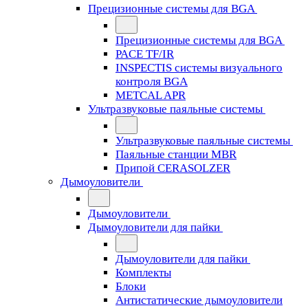
Прецизионные системы для BGA
Прецизионные системы для BGA
PACE TF/IR
INSPECTIS системы визуального
контроля BGA
METCAL APR
Ультразвуковые паяльные системы
Ультразвуковые паяльные системы
Паяльные станции MBR
Припой CERASOLZER
Дымоуловители
Дымоуловители
Дымоуловители для пайки
Дымоуловители для пайки
Комплекты
Блоки
Антистатические дымоуловители