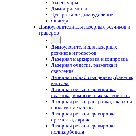
Аксессуары
Дымоприемники
Центральное дымоудаление
Фильтры
Дымоуловители для лазерных резчиков и
граверов
Дымоуловители для лазерных
резчиков и граверов
Лазерная маркировка и кодировка
Лазерная очистка, разметка и
сверление
Лазерная обработка дерева, фанеры,
картона
Лазерная резка и гравировка
пластика, композитных материалов
Лазерная резка, раскройка, сварка и
наплавка металлов
Лазерная резка и гравировка
оргстекла, акрила
Лазерная резка и гравировка
поликарбоната