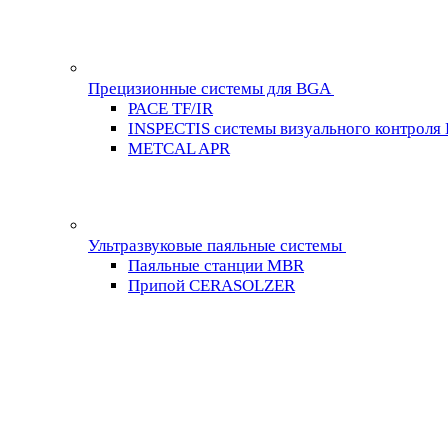
Прецизионные системы для BGA
PACE TF/IR
INSPECTIS системы визуального контроля
METCAL APR
Ультразвуковые паяльные системы
Паяльные станции MBR
Припой CERASOLZER