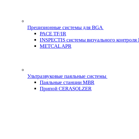
Прецизионные системы для BGA
PACE TF/IR
INSPECTIS системы визуального контроля
METCAL APR
Ультразвуковые паяльные системы
Паяльные станции MBR
Припой CERASOLZER