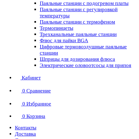
Паяльные станции с подогревом платы
Паяльные станции с регулировкой
температуры
Паяльные станции с термофеном
Термопинцеты
Трехканальные паяльные станции
Флюс для пайки BGA
Цифровые термовоздушные паяльные
станции
Шприцы для дозирования флюса
Электрические оловоотсосы для припоя
Кабинет
0
Сравнение
0
Избранное
0
Корзина
Контакты
Доставка