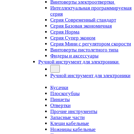
Винтоверты электроотвертки
Интеллектуальная программируемая
серия
Серия Современный стандарт
Серия Базовая экономичная
Серия Норма
Серия Cупер эконом
Серия Мини с регулятором скорости
Винтоверты пистолетного типа
Фидеры и аксессуары
Ручной инструмент для электроники
Ручной инструмент для электроники
Кусачки
Плоскогубцы
Пинцеты
Отвертки
Прочие инструменты
Запасные части
Клещи кабельные
Ножницы кабельные