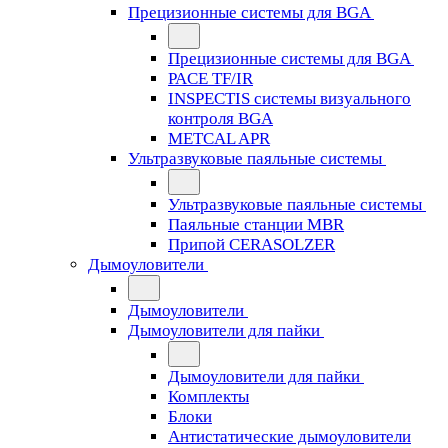
Прецизионные системы для BGA
Прецизионные системы для BGA
PACE TF/IR
INSPECTIS системы визуального
контроля BGA
METCAL APR
Ультразвуковые паяльные системы
Ультразвуковые паяльные системы
Паяльные станции MBR
Припой CERASOLZER
Дымоуловители
Дымоуловители
Дымоуловители для пайки
Дымоуловители для пайки
Комплекты
Блоки
Антистатические дымоуловители