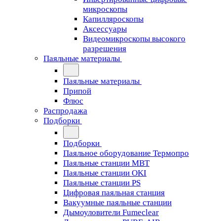
микроскопы
Капилляроскопы
Аксессуары
Видеомикроскопы высокого
разрешения
Паяльные материалы
Паяльные материалы
Припой
Флюс
Распродажа
Подборки
Подборки
Паяльное оборудование Термопро
Паяльные станции MBT
Паяльные станции OKI
Паяльные станции PS
Цифровая паяльная станция
Вакуумные паяльные станции
Дымоуловители Fumeclear