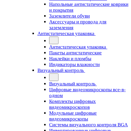
Напольные антистатические коврики
и покрытия
Заземлители обуви
Аксессуары и провода для
заземления
Антистатическая упаковка
Антистатическая упаковка
Пакеты антистатические
Наклейки и пломбы
Индикаторы влажности
Визуальный контроль
Визуальный контроль
Цифровые видеомикроскопы все-в-
одном
Комплекты цифровых
видеомикроскопов
Модульные цифровые
видеомикроскопы
Cистемы визуального контроля BGA
Инвертированные цифровые