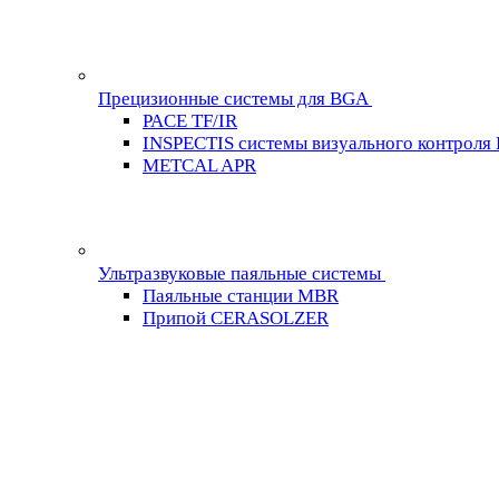
Прецизионные системы для BGA
PACE TF/IR
INSPECTIS системы визуального контроля
METCAL APR
Ультразвуковые паяльные системы
Паяльные станции MBR
Припой CERASOLZER