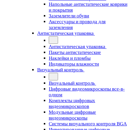
Напольные антистатические коврики
и покрытия
Заземлители обуви
Аксессуары и провода для
заземления
Антистатическая упаковка
Антистатическая упаковка
Пакеты антистатические
Наклейки и пломбы
Индикаторы влажности
Визуальный контроль
Визуальный контроль
Цифровые видеомикроскопы все-в-
одном
Комплекты цифровых
видеомикроскопов
Модульные цифровые
видеомикроскопы
Cистемы визуального контроля BGA
Инвертированные цифровые