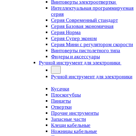
Винтоверты электроотвертки
Интеллектуальная программируемая
серия
Серия Современный стандарт
Серия Базовая экономичная
Серия Норма
Серия Cупер эконом
Серия Мини с регулятором скорости
Винтоверты пистолетного типа
Фидеры и аксессуары
Ручной инструмент для электроники
Ручной инструмент для электроники
Кусачки
Плоскогубцы
Пинцеты
Отвертки
Прочие инструменты
Запасные части
Клещи кабельные
Ножницы кабельные