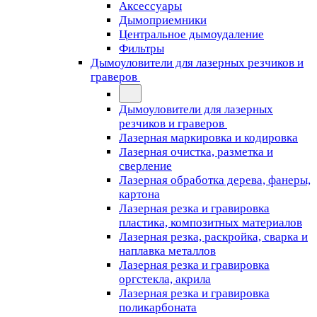
Аксессуары
Дымоприемники
Центральное дымоудаление
Фильтры
Дымоуловители для лазерных резчиков и
граверов
Дымоуловители для лазерных
резчиков и граверов
Лазерная маркировка и кодировка
Лазерная очистка, разметка и
сверление
Лазерная обработка дерева, фанеры,
картона
Лазерная резка и гравировка
пластика, композитных материалов
Лазерная резка, раскройка, сварка и
наплавка металлов
Лазерная резка и гравировка
оргстекла, акрила
Лазерная резка и гравировка
поликарбоната