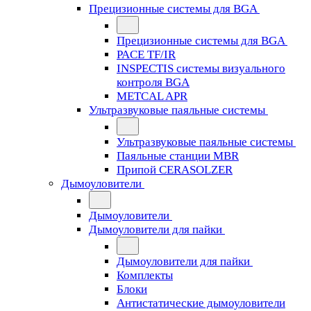
Прецизионные системы для BGA
Прецизионные системы для BGA
PACE TF/IR
INSPECTIS системы визуального
контроля BGA
METCAL APR
Ультразвуковые паяльные системы
Ультразвуковые паяльные системы
Паяльные станции MBR
Припой CERASOLZER
Дымоуловители
Дымоуловители
Дымоуловители для пайки
Дымоуловители для пайки
Комплекты
Блоки
Антистатические дымоуловители