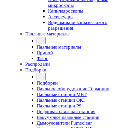
микроскопы
Капилляроскопы
Аксессуары
Видеомикроскопы высокого
разрешения
Паяльные материалы
Паяльные материалы
Припой
Флюс
Распродажа
Подборки
Подборки
Паяльное оборудование Термопро
Паяльные станции MBT
Паяльные станции OKI
Паяльные станции PS
Цифровая паяльная станция
Вакуумные паяльные станции
Дымоуловители Fumeclear