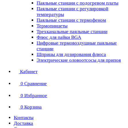
Паяльные станции с подогревом платы
Паяльные станции с регулировкой
температуры
Паяльные станции с термофеном
Термопинцеты
Трехканальные паяльные станции
Флюс для пайки BGA
Цифровые термовоздушные паяльные
станции
Шприцы для дозирования флюса
Электрические оловоотсосы для припоя
Кабинет
0
Сравнение
0
Избранное
0
Корзина
Контакты
Доставка