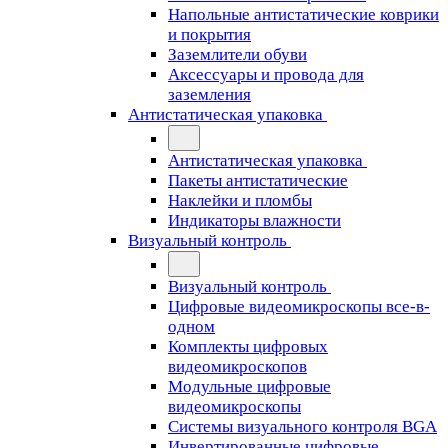
Напольные антистатические коврики
и покрытия
Заземлители обуви
Аксессуары и провода для
заземления
Антистатическая упаковка
Антистатическая упаковка
Пакеты антистатические
Наклейки и пломбы
Индикаторы влажности
Визуальный контроль
Визуальный контроль
Цифровые видеомикроскопы все-в-
одном
Комплекты цифровых
видеомикроскопов
Модульные цифровые
видеомикроскопы
Cистемы визуального контроля BGA
Инвертированные цифровые