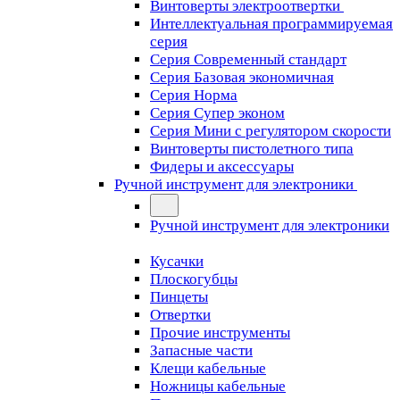
Винтоверты электроотвертки
Интеллектуальная программируемая
серия
Серия Современный стандарт
Серия Базовая экономичная
Серия Норма
Серия Cупер эконом
Серия Мини с регулятором скорости
Винтоверты пистолетного типа
Фидеры и аксессуары
Ручной инструмент для электроники
Ручной инструмент для электроники
Кусачки
Плоскогубцы
Пинцеты
Отвертки
Прочие инструменты
Запасные части
Клещи кабельные
Ножницы кабельные