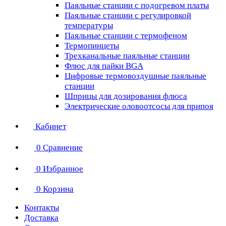
Паяльные станции с подогревом платы
Паяльные станции с регулировкой
температуры
Паяльные станции с термофеном
Термопинцеты
Трехканальные паяльные станции
Флюс для пайки BGA
Цифровые термовоздушные паяльные
станции
Шприцы для дозирования флюса
Электрические оловоотсосы для припоя
Кабинет
0
Сравнение
0
Избранное
0
Корзина
Контакты
Доставка