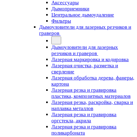
Аксессуары
Дымоприемники
Центральное дымоудаление
Фильтры
Дымоуловители для лазерных резчиков и
граверов
Дымоуловители для лазерных
резчиков и граверов
Лазерная маркировка и кодировка
Лазерная очистка, разметка и
сверление
Лазерная обработка дерева, фанеры,
картона
Лазерная резка и гравировка
пластика, композитных материалов
Лазерная резка, раскройка, сварка и
наплавка металлов
Лазерная резка и гравировка
оргстекла, акрила
Лазерная резка и гравировка
поликарбоната