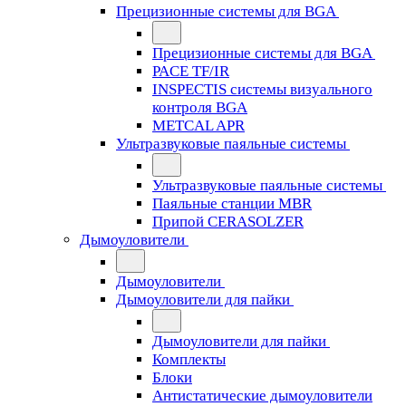
Прецизионные системы для BGA
Прецизионные системы для BGA
PACE TF/IR
INSPECTIS системы визуального
контроля BGA
METCAL APR
Ультразвуковые паяльные системы
Ультразвуковые паяльные системы
Паяльные станции MBR
Припой CERASOLZER
Дымоуловители
Дымоуловители
Дымоуловители для пайки
Дымоуловители для пайки
Комплекты
Блоки
Антистатические дымоуловители