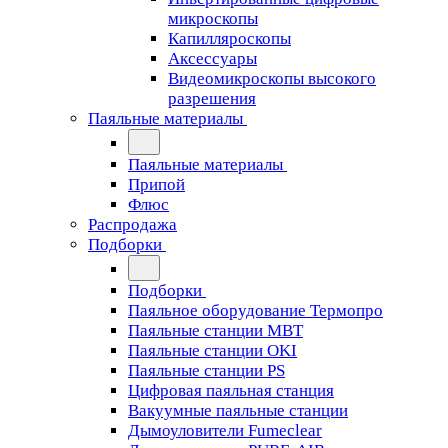
микроскопы
Капилляроскопы
Аксессуары
Видеомикроскопы высокого
разрешения
Паяльные материалы
Паяльные материалы
Припой
Флюс
Распродажа
Подборки
Подборки
Паяльное оборудование Термопро
Паяльные станции MBT
Паяльные станции OKI
Паяльные станции PS
Цифровая паяльная станция
Вакуумные паяльные станции
Дымоуловители Fumeclear