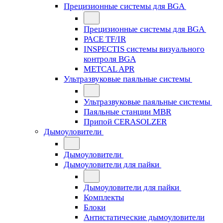
Прецизионные системы для BGA
Прецизионные системы для BGA
PACE TF/IR
INSPECTIS системы визуального
контроля BGA
METCAL APR
Ультразвуковые паяльные системы
Ультразвуковые паяльные системы
Паяльные станции MBR
Припой CERASOLZER
Дымоуловители
Дымоуловители
Дымоуловители для пайки
Дымоуловители для пайки
Комплекты
Блоки
Антистатические дымоуловители