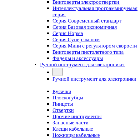
Винтоверты электроотвертки
Интеллектуальная программируемая
серия
Серия Современный стандарт
Серия Базовая экономичная
Серия Норма
Серия Cупер эконом
Серия Мини с регулятором скорости
Винтоверты пистолетного типа
Фидеры и аксессуары
Ручной инструмент для электроники
Ручной инструмент для электроники
Кусачки
Плоскогубцы
Пинцеты
Отвертки
Прочие инструменты
Запасные части
Клещи кабельные
Ножницы кабельные