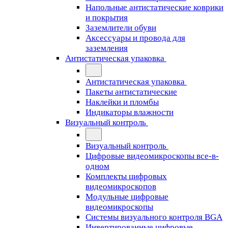
Напольные антистатические коврики
и покрытия
Заземлители обуви
Аксессуары и провода для
заземления
Антистатическая упаковка
Антистатическая упаковка
Пакеты антистатические
Наклейки и пломбы
Индикаторы влажности
Визуальный контроль
Визуальный контроль
Цифровые видеомикроскопы все-в-
одном
Комплекты цифровых
видеомикроскопов
Модульные цифровые
видеомикроскопы
Cистемы визуального контроля BGA
Инвертированные цифровые