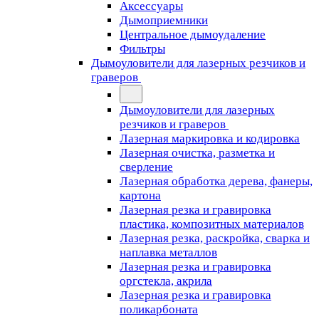
Аксессуары
Дымоприемники
Центральное дымоудаление
Фильтры
Дымоуловители для лазерных резчиков и
граверов
Дымоуловители для лазерных
резчиков и граверов
Лазерная маркировка и кодировка
Лазерная очистка, разметка и
сверление
Лазерная обработка дерева, фанеры,
картона
Лазерная резка и гравировка
пластика, композитных материалов
Лазерная резка, раскройка, сварка и
наплавка металлов
Лазерная резка и гравировка
оргстекла, акрила
Лазерная резка и гравировка
поликарбоната