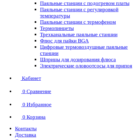
Паяльные станции с подогревом платы
Паяльные станции с регулировкой
температуры
Паяльные станции с термофеном
Термопинцеты
Трехканальные паяльные станции
Флюс для пайки BGA
Цифровые термовоздушные паяльные
станции
Шприцы для дозирования флюса
Электрические оловоотсосы для припоя
Кабинет
0
Сравнение
0
Избранное
0
Корзина
Контакты
Доставка