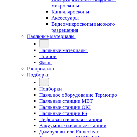
микроскопы
Капилляроскопы
Аксессуары
Видеомикроскопы высокого
разрешения
Паяльные материалы
Паяльные материалы
Припой
Флюс
Распродажа
Подборки
Подборки
Паяльное оборудование Термопро
Паяльные станции MBT
Паяльные станции OKI
Паяльные станции PS
Цифровая паяльная станция
Вакуумные паяльные станции
Дымоуловители Fumeclear