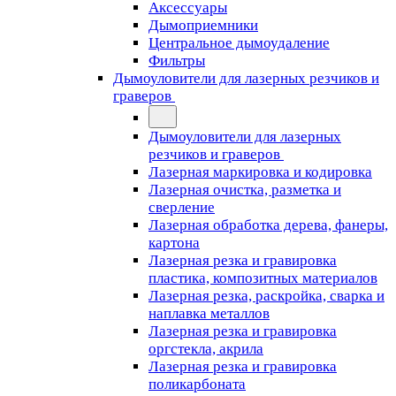
Аксессуары
Дымоприемники
Центральное дымоудаление
Фильтры
Дымоуловители для лазерных резчиков и
граверов
Дымоуловители для лазерных
резчиков и граверов
Лазерная маркировка и кодировка
Лазерная очистка, разметка и
сверление
Лазерная обработка дерева, фанеры,
картона
Лазерная резка и гравировка
пластика, композитных материалов
Лазерная резка, раскройка, сварка и
наплавка металлов
Лазерная резка и гравировка
оргстекла, акрила
Лазерная резка и гравировка
поликарбоната