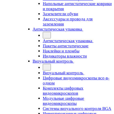
Напольные антистатические коврики
и покрытия
Заземлители обуви
Аксессуары и провода для
заземления
Антистатическая упаковка
Антистатическая упаковка
Пакеты антистатические
Наклейки и пломбы
Индикаторы влажности
Визуальный контроль
Визуальный контроль
Цифровые видеомикроскопы все-в-
одном
Комплекты цифровых
видеомикроскопов
Модульные цифровые
видеомикроскопы
Cистемы визуального контроля BGA
Инвертированные цифровые