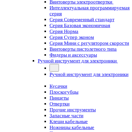
Винтоверты электроотвертки
Интеллектуальная программируемая
серия
Серия Современный стандарт
Серия Базовая экономичная
Серия Норма
Серия Cупер эконом
Серия Мини с регулятором скорости
Винтоверты пистолетного типа
Фидеры и аксессуары
Ручной инструмент для электроники
Ручной инструмент для электроники
Кусачки
Плоскогубцы
Пинцеты
Отвертки
Прочие инструменты
Запасные части
Клещи кабельные
Ножницы кабельные