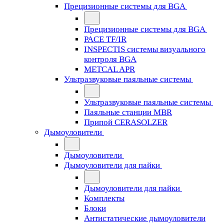
Прецизионные системы для BGA
Прецизионные системы для BGA
PACE TF/IR
INSPECTIS системы визуального
контроля BGA
METCAL APR
Ультразвуковые паяльные системы
Ультразвуковые паяльные системы
Паяльные станции MBR
Припой CERASOLZER
Дымоуловители
Дымоуловители
Дымоуловители для пайки
Дымоуловители для пайки
Комплекты
Блоки
Антистатические дымоуловители