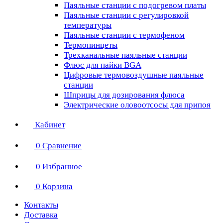
Паяльные станции с подогревом платы
Паяльные станции с регулировкой
температуры
Паяльные станции с термофеном
Термопинцеты
Трехканальные паяльные станции
Флюс для пайки BGA
Цифровые термовоздушные паяльные
станции
Шприцы для дозирования флюса
Электрические оловоотсосы для припоя
Кабинет
0
Сравнение
0
Избранное
0
Корзина
Контакты
Доставка