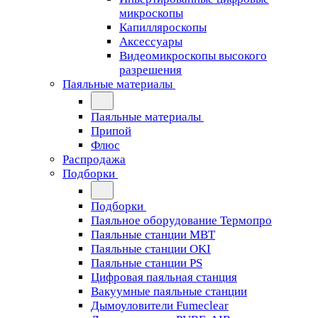
микроскопы
Капилляроскопы
Аксессуары
Видеомикроскопы высокого
разрешения
Паяльные материалы
Паяльные материалы
Припой
Флюс
Распродажа
Подборки
Подборки
Паяльное оборудование Термопро
Паяльные станции MBT
Паяльные станции OKI
Паяльные станции PS
Цифровая паяльная станция
Вакуумные паяльные станции
Дымоуловители Fumeclear