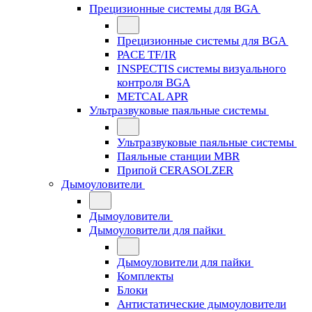
Прецизионные системы для BGA
Прецизионные системы для BGA
PACE TF/IR
INSPECTIS системы визуального
контроля BGA
METCAL APR
Ультразвуковые паяльные системы
Ультразвуковые паяльные системы
Паяльные станции MBR
Припой CERASOLZER
Дымоуловители
Дымоуловители
Дымоуловители для пайки
Дымоуловители для пайки
Комплекты
Блоки
Антистатические дымоуловители