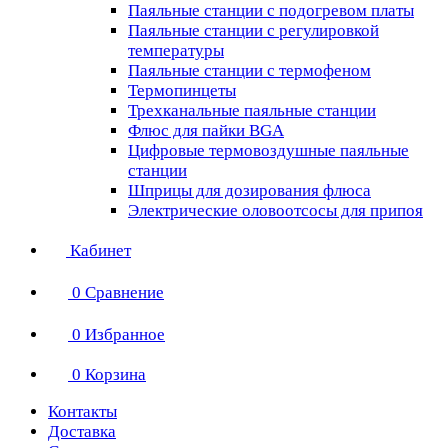
Паяльные станции с подогревом платы
Паяльные станции с регулировкой
температуры
Паяльные станции с термофеном
Термопинцеты
Трехканальные паяльные станции
Флюс для пайки BGA
Цифровые термовоздушные паяльные
станции
Шприцы для дозирования флюса
Электрические оловоотсосы для припоя
Кабинет
0
Сравнение
0
Избранное
0
Корзина
Контакты
Доставка