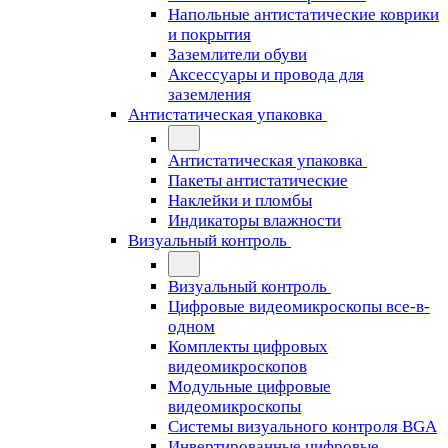
Напольные антистатические коврики
и покрытия
Заземлители обуви
Аксессуары и провода для
заземления
Антистатическая упаковка
Антистатическая упаковка
Пакеты антистатические
Наклейки и пломбы
Индикаторы влажности
Визуальный контроль
Визуальный контроль
Цифровые видеомикроскопы все-в-
одном
Комплекты цифровых
видеомикроскопов
Модульные цифровые
видеомикроскопы
Cистемы визуального контроля BGA
Инвертированные цифровые