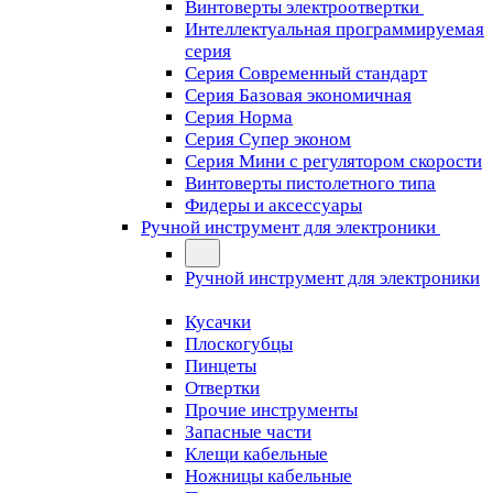
Винтоверты электроотвертки
Интеллектуальная программируемая
серия
Серия Современный стандарт
Серия Базовая экономичная
Серия Норма
Серия Cупер эконом
Серия Мини с регулятором скорости
Винтоверты пистолетного типа
Фидеры и аксессуары
Ручной инструмент для электроники
Ручной инструмент для электроники
Кусачки
Плоскогубцы
Пинцеты
Отвертки
Прочие инструменты
Запасные части
Клещи кабельные
Ножницы кабельные