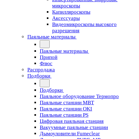
микроскопы
Капилляроскопы
Аксессуары
Видеомикроскопы высокого
разрешения
Паяльные материалы
Паяльные материалы
Припой
Флюс
Распродажа
Подборки
Подборки
Паяльное оборудование Термопро
Паяльные станции MBT
Паяльные станции OKI
Паяльные станции PS
Цифровая паяльная станция
Вакуумные паяльные станции
Дымоуловители Fumeclear