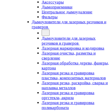
Аксессуары
Дымоприемники
Центральное дымоудаление
Фильтры
Дымоуловители для лазерных резчиков и
граверов
Дымоуловители для лазерных
резчиков и граверов
Лазерная маркировка и кодировка
Лазерная очистка, разметка и
сверление
Лазерная обработка дерева, фанеры,
картона
Лазерная резка и гравировка
пластика, композитных материалов
Лазерная резка, раскройка, сварка и
наплавка металлов
Лазерная резка и гравировка
оргстекла, акрила
Лазерная резка и гравировка
поликарбоната