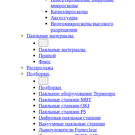
микроскопы
Капилляроскопы
Аксессуары
Видеомикроскопы высокого
разрешения
Паяльные материалы
Паяльные материалы
Припой
Флюс
Распродажа
Подборки
Подборки
Паяльное оборудование Термопро
Паяльные станции MBT
Паяльные станции OKI
Паяльные станции PS
Цифровая паяльная станция
Вакуумные паяльные станции
Дымоуловители Fumeclear