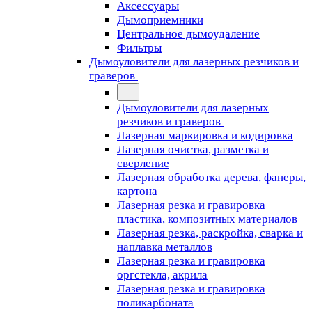
Аксессуары
Дымоприемники
Центральное дымоудаление
Фильтры
Дымоуловители для лазерных резчиков и
граверов
Дымоуловители для лазерных
резчиков и граверов
Лазерная маркировка и кодировка
Лазерная очистка, разметка и
сверление
Лазерная обработка дерева, фанеры,
картона
Лазерная резка и гравировка
пластика, композитных материалов
Лазерная резка, раскройка, сварка и
наплавка металлов
Лазерная резка и гравировка
оргстекла, акрила
Лазерная резка и гравировка
поликарбоната