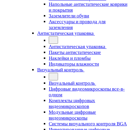
Напольные антистатические коврики
и покрытия
Заземлители обуви
Аксессуары и провода для
заземления
Антистатическая упаковка
Антистатическая упаковка
Пакеты антистатические
Наклейки и пломбы
Индикаторы влажности
Визуальный контроль
Визуальный контроль
Цифровые видеомикроскопы все-в-
одном
Комплекты цифровых
видеомикроскопов
Модульные цифровые
видеомикроскопы
Cистемы визуального контроля BGA
Инвертированные цифровые