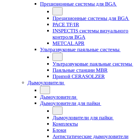
Прецизионные системы для BGA
Прецизионные системы для BGA
PACE TF/IR
INSPECTIS системы визуального
контроля BGA
METCAL APR
Ультразвуковые паяльные системы
Ультразвуковые паяльные системы
Паяльные станции MBR
Припой CERASOLZER
Дымоуловители
Дымоуловители
Дымоуловители для пайки
Дымоуловители для пайки
Комплекты
Блоки
Антистатические дымоуловители