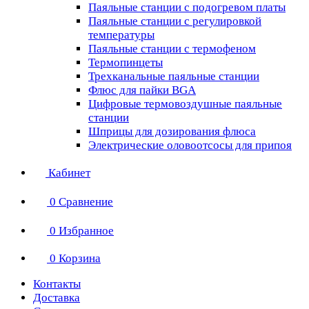
Паяльные станции с подогревом платы
Паяльные станции с регулировкой
температуры
Паяльные станции с термофеном
Термопинцеты
Трехканальные паяльные станции
Флюс для пайки BGA
Цифровые термовоздушные паяльные
станции
Шприцы для дозирования флюса
Электрические оловоотсосы для припоя
Кабинет
0
Сравнение
0
Избранное
0
Корзина
Контакты
Доставка