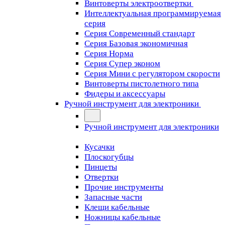
Винтоверты электроотвертки
Интеллектуальная программируемая
серия
Серия Современный стандарт
Серия Базовая экономичная
Серия Норма
Серия Cупер эконом
Серия Мини с регулятором скорости
Винтоверты пистолетного типа
Фидеры и аксессуары
Ручной инструмент для электроники
Ручной инструмент для электроники
Кусачки
Плоскогубцы
Пинцеты
Отвертки
Прочие инструменты
Запасные части
Клещи кабельные
Ножницы кабельные