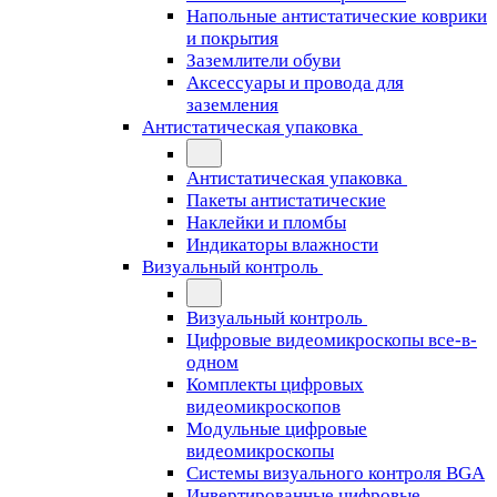
Напольные антистатические коврики
и покрытия
Заземлители обуви
Аксессуары и провода для
заземления
Антистатическая упаковка
Антистатическая упаковка
Пакеты антистатические
Наклейки и пломбы
Индикаторы влажности
Визуальный контроль
Визуальный контроль
Цифровые видеомикроскопы все-в-
одном
Комплекты цифровых
видеомикроскопов
Модульные цифровые
видеомикроскопы
Cистемы визуального контроля BGA
Инвертированные цифровые