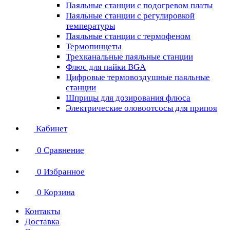
Паяльные станции с подогревом платы
Паяльные станции с регулировкой
температуры
Паяльные станции с термофеном
Термопинцеты
Трехканальные паяльные станции
Флюс для пайки BGA
Цифровые термовоздушные паяльные
станции
Шприцы для дозирования флюса
Электрические оловоотсосы для припоя
Кабинет
0
Сравнение
0
Избранное
0
Корзина
Контакты
Доставка