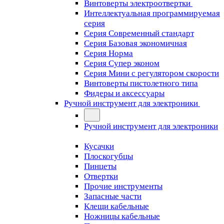
Винтоверты электроотвертки
Интеллектуальная программируемая
серия
Серия Современный стандарт
Серия Базовая экономичная
Серия Норма
Серия Cупер эконом
Серия Мини с регулятором скорости
Винтоверты пистолетного типа
Фидеры и аксессуары
Ручной инструмент для электроники
Ручной инструмент для электроники
Кусачки
Плоскогубцы
Пинцеты
Отвертки
Прочие инструменты
Запасные части
Клещи кабельные
Ножницы кабельные