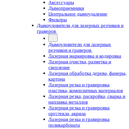
Аксессуары
Дымоприемники
Центральное дымоудаление
Фильтры
Дымоуловители для лазерных резчиков и
граверов
Дымоуловители для лазерных
резчиков и граверов
Лазерная маркировка и кодировка
Лазерная очистка, разметка и
сверление
Лазерная обработка дерева, фанеры,
картона
Лазерная резка и гравировка
пластика, композитных материалов
Лазерная резка, раскройка, сварка и
наплавка металлов
Лазерная резка и гравировка
оргстекла, акрила
Лазерная резка и гравировка
поликарбоната