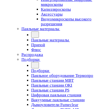
микроскопы
Капилляроскопы
Аксессуары
Видеомикроскопы высокого
разрешения
Паяльные материалы
Паяльные материалы
Припой
Флюс
Распродажа
Подборки
Подборки
Паяльное оборудование Термопро
Паяльные станции MBT
Паяльные станции OKI
Паяльные станции PS
Цифровая паяльная станция
Вакуумные паяльные станции
Дымоуловители Fumeclear