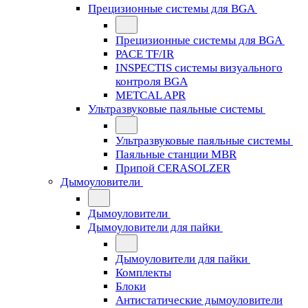
Прецизионные системы для BGA
Прецизионные системы для BGA
PACE TF/IR
INSPECTIS системы визуального
контроля BGA
METCAL APR
Ультразвуковые паяльные системы
Ультразвуковые паяльные системы
Паяльные станции MBR
Припой CERASOLZER
Дымоуловители
Дымоуловители
Дымоуловители для пайки
Дымоуловители для пайки
Комплекты
Блоки
Антистатические дымоуловители