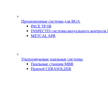
Прецизионные системы для BGA
PACE TF/IR
INSPECTIS системы визуального контроля
METCAL APR
Ультразвуковые паяльные системы
Паяльные станции MBR
Припой CERASOLZER