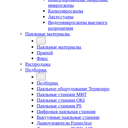
микроскопы
Капилляроскопы
Аксессуары
Видеомикроскопы высокого
разрешения
Паяльные материалы
Паяльные материалы
Припой
Флюс
Распродажа
Подборки
Подборки
Паяльное оборудование Термопро
Паяльные станции MBT
Паяльные станции OKI
Паяльные станции PS
Цифровая паяльная станция
Вакуумные паяльные станции
Дымоуловители Fumeclear