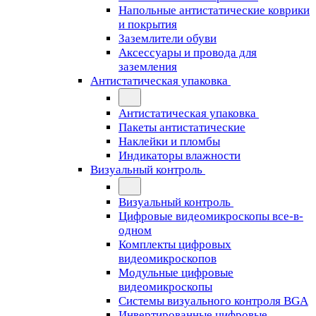
Напольные антистатические коврики
и покрытия
Заземлители обуви
Аксессуары и провода для
заземления
Антистатическая упаковка
Антистатическая упаковка
Пакеты антистатические
Наклейки и пломбы
Индикаторы влажности
Визуальный контроль
Визуальный контроль
Цифровые видеомикроскопы все-в-
одном
Комплекты цифровых
видеомикроскопов
Модульные цифровые
видеомикроскопы
Cистемы визуального контроля BGA
Инвертированные цифровые