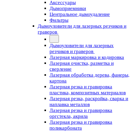
Аксессуары
Дымоприемники
Центральное дымоудаление
Фильтры
Дымоуловители для лазерных резчиков и
граверов
Дымоуловители для лазерных
резчиков и граверов
Лазерная маркировка и кодировка
Лазерная очистка, разметка и
сверление
Лазерная обработка дерева, фанеры,
картона
Лазерная резка и гравировка
пластика, композитных материалов
Лазерная резка, раскройка, сварка и
наплавка металлов
Лазерная резка и гравировка
оргстекла, акрила
Лазерная резка и гравировка
поликарбоната