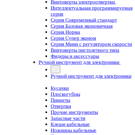
Винтоверты электроотвертки
Интеллектуальная программируемая
серия
Серия Современный стандарт
Серия Базовая экономичная
Серия Норма
Серия Cупер эконом
Серия Мини с регулятором скорости
Винтоверты пистолетного типа
Фидеры и аксессуары
Ручной инструмент для электроники
Ручной инструмент для электроники
Кусачки
Плоскогубцы
Пинцеты
Отвертки
Прочие инструменты
Запасные части
Клещи кабельные
Ножницы кабельные