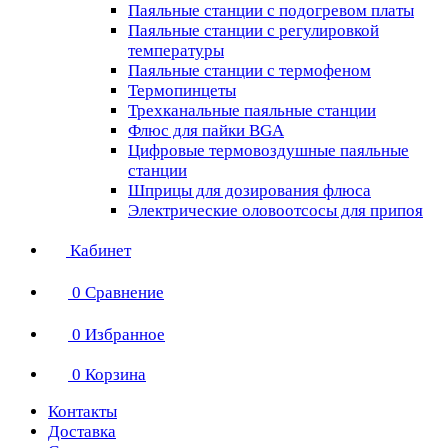
Паяльные станции с подогревом платы
Паяльные станции с регулировкой
температуры
Паяльные станции с термофеном
Термопинцеты
Трехканальные паяльные станции
Флюс для пайки BGA
Цифровые термовоздушные паяльные
станции
Шприцы для дозирования флюса
Электрические оловоотсосы для припоя
Кабинет
0
Сравнение
0
Избранное
0
Корзина
Контакты
Доставка