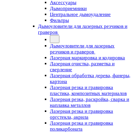
Аксессуары
Дымоприемники
Центральное дымоудаление
Фильтры
Дымоуловители для лазерных резчиков и
граверов
Дымоуловители для лазерных
резчиков и граверов
Лазерная маркировка и кодировка
Лазерная очистка, разметка и
сверление
Лазерная обработка дерева, фанеры,
картона
Лазерная резка и гравировка
пластика, композитных материалов
Лазерная резка, раскройка, сварка и
наплавка металлов
Лазерная резка и гравировка
оргстекла, акрила
Лазерная резка и гравировка
поликарбоната