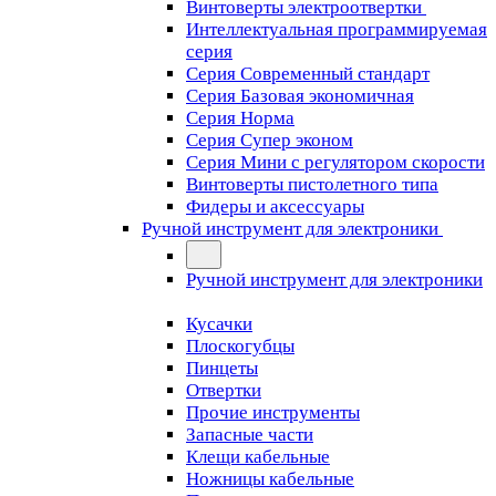
Винтоверты электроотвертки
Интеллектуальная программируемая
серия
Серия Современный стандарт
Серия Базовая экономичная
Серия Норма
Серия Cупер эконом
Серия Мини с регулятором скорости
Винтоверты пистолетного типа
Фидеры и аксессуары
Ручной инструмент для электроники
Ручной инструмент для электроники
Кусачки
Плоскогубцы
Пинцеты
Отвертки
Прочие инструменты
Запасные части
Клещи кабельные
Ножницы кабельные