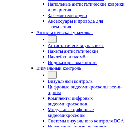
Напольные антистатические коврики
и покрытия
Заземлители обуви
Аксессуары и провода для
заземления
Антистатическая упаковка
Антистатическая упаковка
Пакеты антистатические
Наклейки и пломбы
Индикаторы влажности
Визуальный контроль
Визуальный контроль
Цифровые видеомикроскопы все-в-
одном
Комплекты цифровых
видеомикроскопов
Модульные цифровые
видеомикроскопы
Cистемы визуального контроля BGA
Инвертированные цифровые