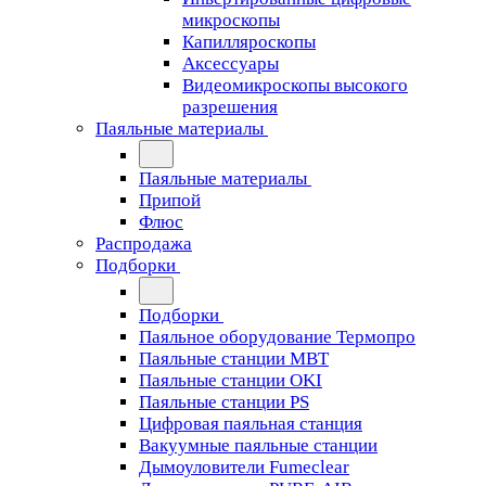
микроскопы
Капилляроскопы
Аксессуары
Видеомикроскопы высокого
разрешения
Паяльные материалы
Паяльные материалы
Припой
Флюс
Распродажа
Подборки
Подборки
Паяльное оборудование Термопро
Паяльные станции MBT
Паяльные станции OKI
Паяльные станции PS
Цифровая паяльная станция
Вакуумные паяльные станции
Дымоуловители Fumeclear