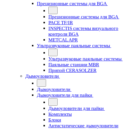
Прецизионные системы для BGA
Прецизионные системы для BGA
PACE TF/IR
INSPECTIS системы визуального
контроля BGA
METCAL APR
Ультразвуковые паяльные системы
Ультразвуковые паяльные системы
Паяльные станции MBR
Припой CERASOLZER
Дымоуловители
Дымоуловители
Дымоуловители для пайки
Дымоуловители для пайки
Комплекты
Блоки
Антистатические дымоуловители