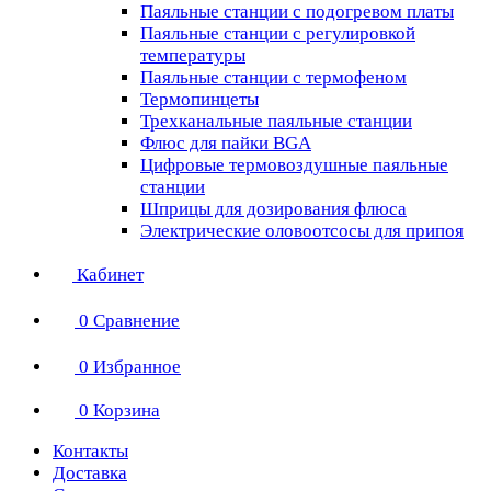
Паяльные станции с подогревом платы
Паяльные станции с регулировкой
температуры
Паяльные станции с термофеном
Термопинцеты
Трехканальные паяльные станции
Флюс для пайки BGA
Цифровые термовоздушные паяльные
станции
Шприцы для дозирования флюса
Электрические оловоотсосы для припоя
Кабинет
0
Сравнение
0
Избранное
0
Корзина
Контакты
Доставка