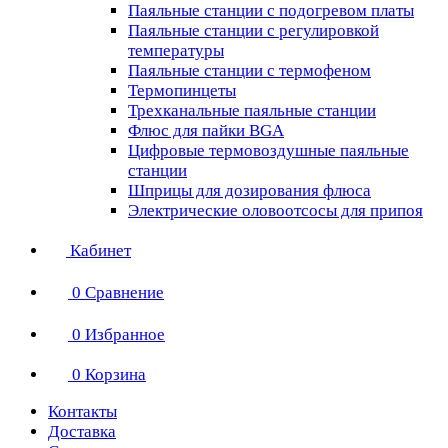
Паяльные станции с подогревом платы
Паяльные станции с регулировкой
температуры
Паяльные станции с термофеном
Термопинцеты
Трехканальные паяльные станции
Флюс для пайки BGA
Цифровые термовоздушные паяльные
станции
Шприцы для дозирования флюса
Электрические оловоотсосы для припоя
Кабинет
0
Сравнение
0
Избранное
0
Корзина
Контакты
Доставка