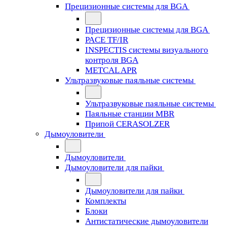
Прецизионные системы для BGA
Прецизионные системы для BGA
PACE TF/IR
INSPECTIS системы визуального
контроля BGA
METCAL APR
Ультразвуковые паяльные системы
Ультразвуковые паяльные системы
Паяльные станции MBR
Припой CERASOLZER
Дымоуловители
Дымоуловители
Дымоуловители для пайки
Дымоуловители для пайки
Комплекты
Блоки
Антистатические дымоуловители