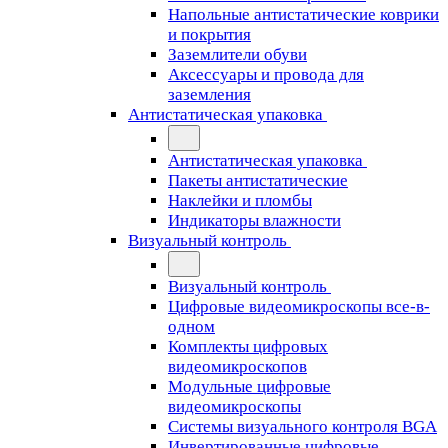
Напольные антистатические коврики
и покрытия
Заземлители обуви
Аксессуары и провода для
заземления
Антистатическая упаковка
Антистатическая упаковка
Пакеты антистатические
Наклейки и пломбы
Индикаторы влажности
Визуальный контроль
Визуальный контроль
Цифровые видеомикроскопы все-в-
одном
Комплекты цифровых
видеомикроскопов
Модульные цифровые
видеомикроскопы
Cистемы визуального контроля BGA
Инвертированные цифровые