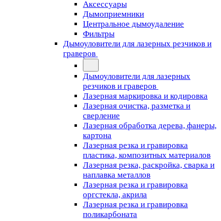
Аксессуары
Дымоприемники
Центральное дымоудаление
Фильтры
Дымоуловители для лазерных резчиков и
граверов
Дымоуловители для лазерных
резчиков и граверов
Лазерная маркировка и кодировка
Лазерная очистка, разметка и
сверление
Лазерная обработка дерева, фанеры,
картона
Лазерная резка и гравировка
пластика, композитных материалов
Лазерная резка, раскройка, сварка и
наплавка металлов
Лазерная резка и гравировка
оргстекла, акрила
Лазерная резка и гравировка
поликарбоната