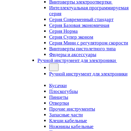
Винтоверты электроотвертки
Интеллектуальная программируемая
серия
Серия Современный стандарт
Серия Базовая экономичная
Серия Норма
Серия Cупер эконом
Серия Мини с регулятором скорости
Винтоверты пистолетного типа
Фидеры и аксессуары
Ручной инструмент для электроники
Ручной инструмент для электроники
Кусачки
Плоскогубцы
Пинцеты
Отвертки
Прочие инструменты
Запасные части
Клещи кабельные
Ножницы кабельные