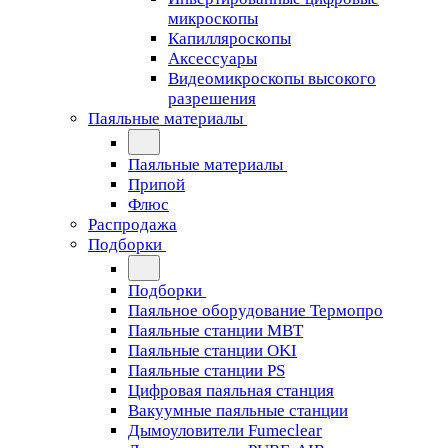
микроскопы
Капилляроскопы
Аксессуары
Видеомикроскопы высокого
разрешения
Паяльные материалы
Паяльные материалы
Припой
Флюс
Распродажа
Подборки
Подборки
Паяльное оборудование Термопро
Паяльные станции MBT
Паяльные станции OKI
Паяльные станции PS
Цифровая паяльная станция
Вакуумные паяльные станции
Дымоуловители Fumeclear