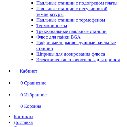
Паяльные станции с подогревом платы
Паяльные станции с регулировкой
температуры
Паяльные станции с термофеном
Термопинцеты
Трехканальные паяльные станции
Флюс для пайки BGA
Цифровые термовоздушные паяльные
станции
Шприцы для дозирования флюса
Электрические оловоотсосы для припоя
Кабинет
0
Сравнение
0
Избранное
0
Корзина
Контакты
Доставка