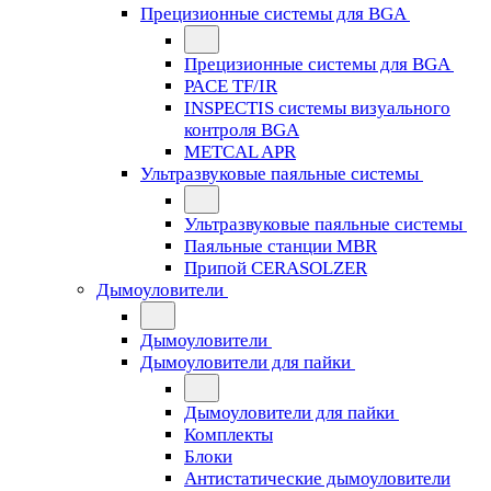
Прецизионные системы для BGA
Прецизионные системы для BGA
PACE TF/IR
INSPECTIS системы визуального
контроля BGA
METCAL APR
Ультразвуковые паяльные системы
Ультразвуковые паяльные системы
Паяльные станции MBR
Припой CERASOLZER
Дымоуловители
Дымоуловители
Дымоуловители для пайки
Дымоуловители для пайки
Комплекты
Блоки
Антистатические дымоуловители