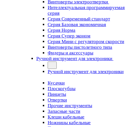
Винтоверты электроотвертки
Интеллектуальная программируемая
серия
Серия Современный стандарт
Серия Базовая экономичная
Серия Норма
Серия Cупер эконом
Серия Мини с регулятором скорости
Винтоверты пистолетного типа
Фидеры и аксессуары
Ручной инструмент для электроники
Ручной инструмент для электроники
Кусачки
Плоскогубцы
Пинцеты
Отвертки
Прочие инструменты
Запасные части
Клещи кабельные
Ножницы кабельные