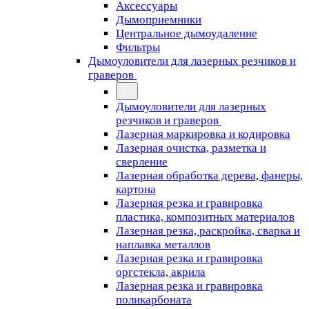
Аксессуары
Дымоприемники
Центральное дымоудаление
Фильтры
Дымоуловители для лазерных резчиков и
граверов
Дымоуловители для лазерных
резчиков и граверов
Лазерная маркировка и кодировка
Лазерная очистка, разметка и
сверление
Лазерная обработка дерева, фанеры,
картона
Лазерная резка и гравировка
пластика, композитных материалов
Лазерная резка, раскройка, сварка и
наплавка металлов
Лазерная резка и гравировка
оргстекла, акрила
Лазерная резка и гравировка
поликарбоната