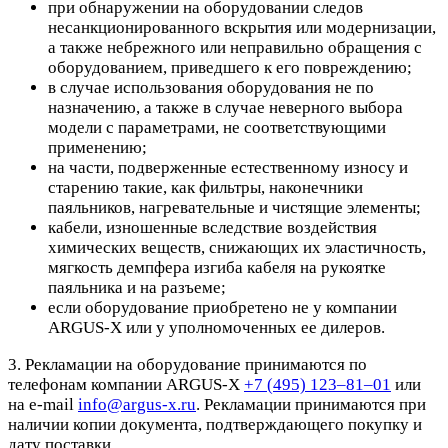
при обнаружении на оборудовании следов
несанкционированного вскрытия или модернизации,
а также небрежного или неправильно обращения с
оборудованием, приведшего к его повреждению;
в случае использования оборудования не по
назначению, а также в случае неверного выбора
модели с параметрами, не соответствующими
применению;
на части, подверженные естественному износу и
старению такие, как фильтры, наконечники
паяльников, нагревательные и чистящие элементы;
кабели, изношенные вследствие воздействия
химических веществ, снижающих их эластичность,
мягкость демпфера изгиба кабеля на рукоятке
паяльника и на разъеме;
если оборудование приобретено не у компании
ARGUS-X или у уполномоченных ее дилеров.
3. Рекламации на оборудование принимаются по
телефонам компании ARGUS-X
+7 (495) 123–81–01
или
на e-mail
info@argus-x.ru
. Рекламации принимаются при
наличии копии документа, подтверждающего покупку и
дату поставки.