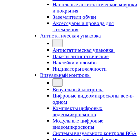
Напольные антистатические коврики
и покрытия
Заземлители обуви
Аксессуары и провода для
заземления
Антистатическая упаковка
Антистатическая упаковка
Пакеты антистатические
Наклейки и пломбы
Индикаторы влажности
Визуальный контроль
Визуальный контроль
Цифровые видеомикроскопы все-в-
одном
Комплекты цифровых
видеомикроскопов
Модульные цифровые
видеомикроскопы
Cистемы визуального контроля BGA
Инвертированные цифровые