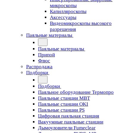
микроскопы
Капилляроскопы
Аксессуары
Видеомикроскопы высокого
разрешения
Паяльные материалы
Паяльные материалы
Припой
Флюс
Распродажа
Подборки
Подборки
Паяльное оборудование Термопро
Паяльные станции MBT
Паяльные станции OKI
Паяльные станции PS
Цифровая паяльная станция
Вакуумные паяльные станции
Дымоуловители Fumeclear