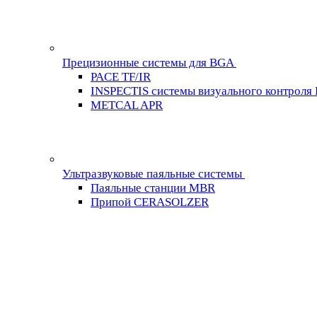
Прецизионные системы для BGA
PACE TF/IR
INSPECTIS системы визуального контроля
METCAL APR
Ультразвуковые паяльные системы
Паяльные станции MBR
Припой CERASOLZER