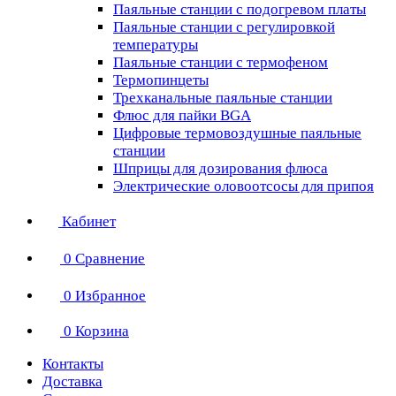
Паяльные станции с подогревом платы
Паяльные станции с регулировкой
температуры
Паяльные станции с термофеном
Термопинцеты
Трехканальные паяльные станции
Флюс для пайки BGA
Цифровые термовоздушные паяльные
станции
Шприцы для дозирования флюса
Электрические оловоотсосы для припоя
Кабинет
0
Сравнение
0
Избранное
0
Корзина
Контакты
Доставка