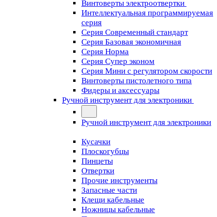
Винтоверты электроотвертки
Интеллектуальная программируемая
серия
Серия Современный стандарт
Серия Базовая экономичная
Серия Норма
Серия Cупер эконом
Серия Мини с регулятором скорости
Винтоверты пистолетного типа
Фидеры и аксессуары
Ручной инструмент для электроники
Ручной инструмент для электроники
Кусачки
Плоскогубцы
Пинцеты
Отвертки
Прочие инструменты
Запасные части
Клещи кабельные
Ножницы кабельные