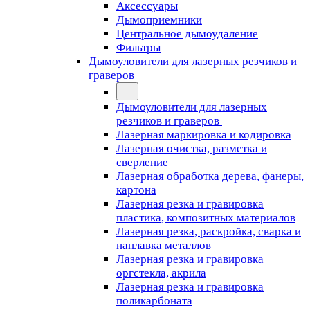
Аксессуары
Дымоприемники
Центральное дымоудаление
Фильтры
Дымоуловители для лазерных резчиков и
граверов
Дымоуловители для лазерных
резчиков и граверов
Лазерная маркировка и кодировка
Лазерная очистка, разметка и
сверление
Лазерная обработка дерева, фанеры,
картона
Лазерная резка и гравировка
пластика, композитных материалов
Лазерная резка, раскройка, сварка и
наплавка металлов
Лазерная резка и гравировка
оргстекла, акрила
Лазерная резка и гравировка
поликарбоната