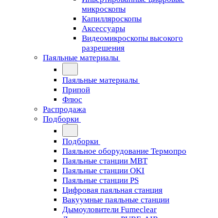
микроскопы
Капилляроскопы
Аксессуары
Видеомикроскопы высокого
разрешения
Паяльные материалы
Паяльные материалы
Припой
Флюс
Распродажа
Подборки
Подборки
Паяльное оборудование Термопро
Паяльные станции MBT
Паяльные станции OKI
Паяльные станции PS
Цифровая паяльная станция
Вакуумные паяльные станции
Дымоуловители Fumeclear