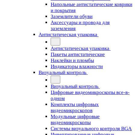
Напольные антистатические коврики
и покрытия
Заземлители обуви
Аксессуары и провода для
заземления
Антистатическая упаковка
Антистатическая упаковка
Пакеты антистатические
Наклейки и пломбы
Индикаторы влажности
Визуальный контроль
Визуальный контроль
Цифровые видеомикроскопы все-в-
одном
Комплекты цифровых
видеомикроскопов
Модульные цифровые
видеомикроскопы
Cистемы визуального контроля BGA
Инвертированные цифровые