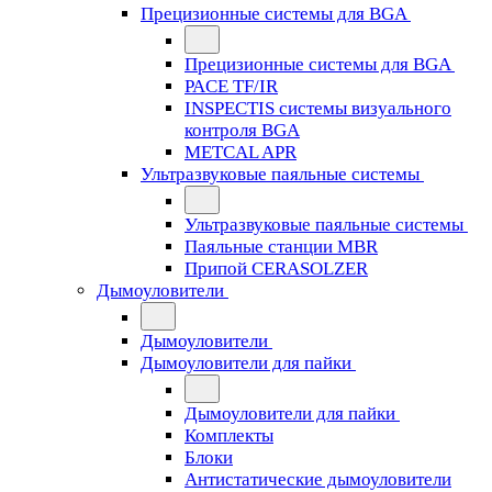
Прецизионные системы для BGA
Прецизионные системы для BGA
PACE TF/IR
INSPECTIS системы визуального
контроля BGA
METCAL APR
Ультразвуковые паяльные системы
Ультразвуковые паяльные системы
Паяльные станции MBR
Припой CERASOLZER
Дымоуловители
Дымоуловители
Дымоуловители для пайки
Дымоуловители для пайки
Комплекты
Блоки
Антистатические дымоуловители