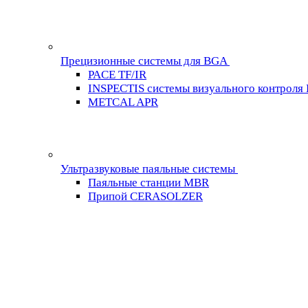
Прецизионные системы для BGA
PACE TF/IR
INSPECTIS системы визуального контроля
METCAL APR
Ультразвуковые паяльные системы
Паяльные станции MBR
Припой CERASOLZER