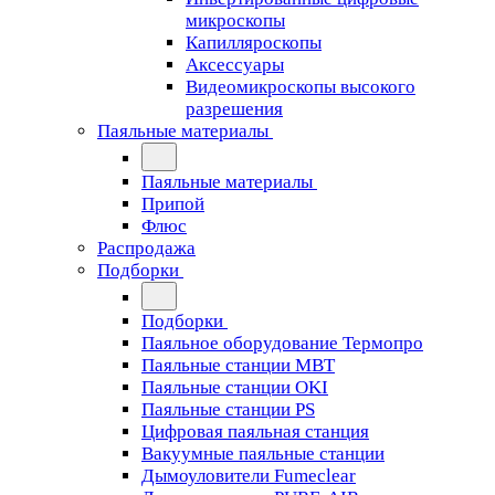
микроскопы
Капилляроскопы
Аксессуары
Видеомикроскопы высокого
разрешения
Паяльные материалы
Паяльные материалы
Припой
Флюс
Распродажа
Подборки
Подборки
Паяльное оборудование Термопро
Паяльные станции MBT
Паяльные станции OKI
Паяльные станции PS
Цифровая паяльная станция
Вакуумные паяльные станции
Дымоуловители Fumeclear