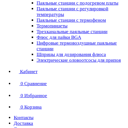
Паяльные станции с подогревом платы
Паяльные станции с регулировкой
температуры
Паяльные станции с термофеном
Термопинцеты
Трехканальные паяльные станции
Флюс для пайки BGA
Цифровые термовоздушные паяльные
станции
Шприцы для дозирования флюса
Электрические оловоотсосы для припоя
Кабинет
0
Сравнение
0
Избранное
0
Корзина
Контакты
Доставка