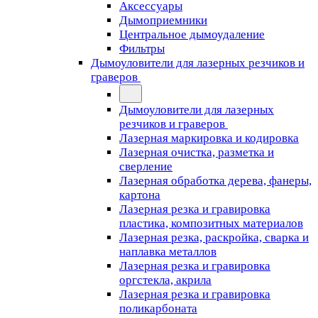
Аксессуары
Дымоприемники
Центральное дымоудаление
Фильтры
Дымоуловители для лазерных резчиков и
граверов
Дымоуловители для лазерных
резчиков и граверов
Лазерная маркировка и кодировка
Лазерная очистка, разметка и
сверление
Лазерная обработка дерева, фанеры,
картона
Лазерная резка и гравировка
пластика, композитных материалов
Лазерная резка, раскройка, сварка и
наплавка металлов
Лазерная резка и гравировка
оргстекла, акрила
Лазерная резка и гравировка
поликарбоната