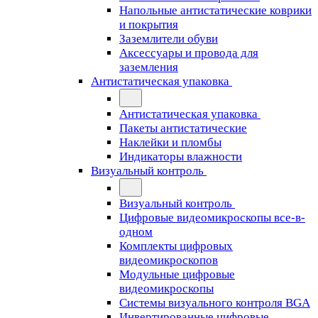
Напольные антистатические коврики
и покрытия
Заземлители обуви
Аксессуары и провода для
заземления
Антистатическая упаковка
Антистатическая упаковка
Пакеты антистатические
Наклейки и пломбы
Индикаторы влажности
Визуальный контроль
Визуальный контроль
Цифровые видеомикроскопы все-в-
одном
Комплекты цифровых
видеомикроскопов
Модульные цифровые
видеомикроскопы
Cистемы визуального контроля BGA
Инвертированные цифровые