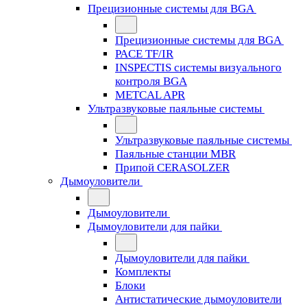
Прецизионные системы для BGA
Прецизионные системы для BGA
PACE TF/IR
INSPECTIS системы визуального
контроля BGA
METCAL APR
Ультразвуковые паяльные системы
Ультразвуковые паяльные системы
Паяльные станции MBR
Припой CERASOLZER
Дымоуловители
Дымоуловители
Дымоуловители для пайки
Дымоуловители для пайки
Комплекты
Блоки
Антистатические дымоуловители