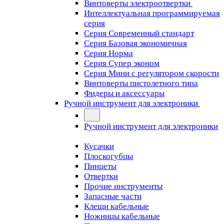
Винтоверты электроотвертки
Интеллектуальная программируемая
серия
Серия Современный стандарт
Серия Базовая экономичная
Серия Норма
Серия Cупер эконом
Серия Мини с регулятором скорости
Винтоверты пистолетного типа
Фидеры и аксессуары
Ручной инструмент для электроники
Ручной инструмент для электроники
Кусачки
Плоскогубцы
Пинцеты
Отвертки
Прочие инструменты
Запасные части
Клещи кабельные
Ножницы кабельные