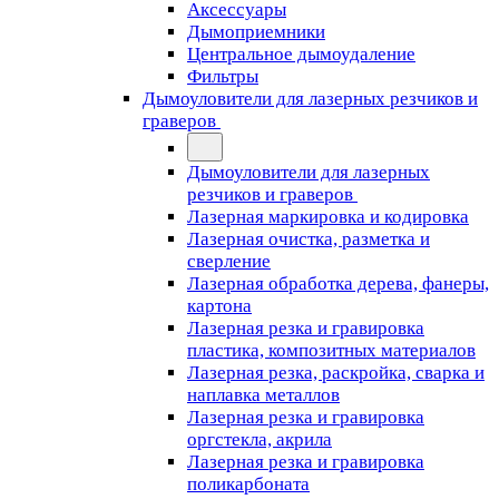
Аксессуары
Дымоприемники
Центральное дымоудаление
Фильтры
Дымоуловители для лазерных резчиков и
граверов
Дымоуловители для лазерных
резчиков и граверов
Лазерная маркировка и кодировка
Лазерная очистка, разметка и
сверление
Лазерная обработка дерева, фанеры,
картона
Лазерная резка и гравировка
пластика, композитных материалов
Лазерная резка, раскройка, сварка и
наплавка металлов
Лазерная резка и гравировка
оргстекла, акрила
Лазерная резка и гравировка
поликарбоната