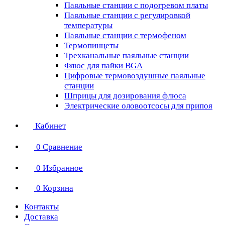
Паяльные станции с подогревом платы
Паяльные станции с регулировкой
температуры
Паяльные станции с термофеном
Термопинцеты
Трехканальные паяльные станции
Флюс для пайки BGA
Цифровые термовоздушные паяльные
станции
Шприцы для дозирования флюса
Электрические оловоотсосы для припоя
Кабинет
0
Сравнение
0
Избранное
0
Корзина
Контакты
Доставка