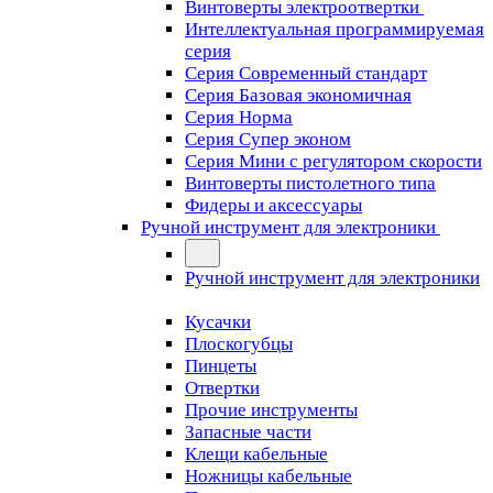
Винтоверты электроотвертки
Интеллектуальная программируемая
серия
Серия Современный стандарт
Серия Базовая экономичная
Серия Норма
Серия Cупер эконом
Серия Мини с регулятором скорости
Винтоверты пистолетного типа
Фидеры и аксессуары
Ручной инструмент для электроники
Ручной инструмент для электроники
Кусачки
Плоскогубцы
Пинцеты
Отвертки
Прочие инструменты
Запасные части
Клещи кабельные
Ножницы кабельные