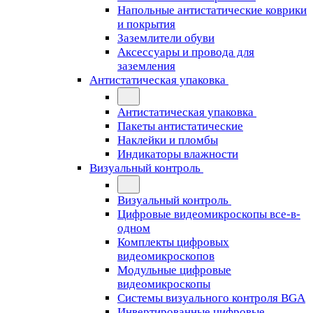
Напольные антистатические коврики
и покрытия
Заземлители обуви
Аксессуары и провода для
заземления
Антистатическая упаковка
Антистатическая упаковка
Пакеты антистатические
Наклейки и пломбы
Индикаторы влажности
Визуальный контроль
Визуальный контроль
Цифровые видеомикроскопы все-в-
одном
Комплекты цифровых
видеомикроскопов
Модульные цифровые
видеомикроскопы
Cистемы визуального контроля BGA
Инвертированные цифровые