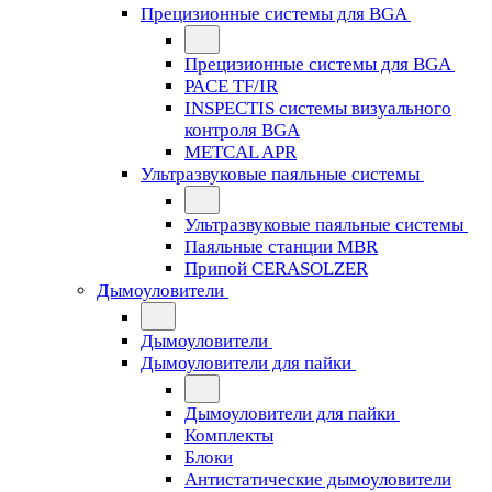
Прецизионные системы для BGA
Прецизионные системы для BGA
PACE TF/IR
INSPECTIS системы визуального
контроля BGA
METCAL APR
Ультразвуковые паяльные системы
Ультразвуковые паяльные системы
Паяльные станции MBR
Припой CERASOLZER
Дымоуловители
Дымоуловители
Дымоуловители для пайки
Дымоуловители для пайки
Комплекты
Блоки
Антистатические дымоуловители