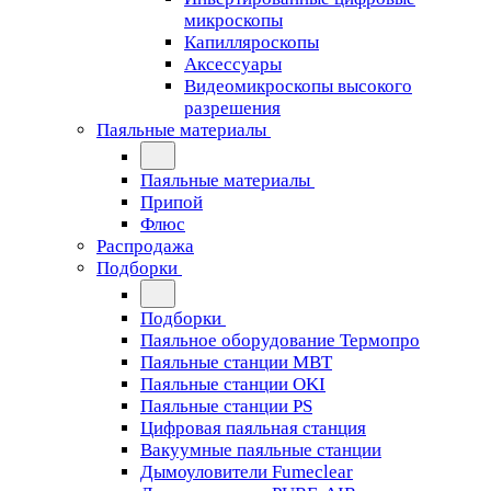
микроскопы
Капилляроскопы
Аксессуары
Видеомикроскопы высокого
разрешения
Паяльные материалы
Паяльные материалы
Припой
Флюс
Распродажа
Подборки
Подборки
Паяльное оборудование Термопро
Паяльные станции MBT
Паяльные станции OKI
Паяльные станции PS
Цифровая паяльная станция
Вакуумные паяльные станции
Дымоуловители Fumeclear