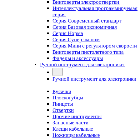
Винтоверты электроотвертки
Интеллектуальная программируемая
серия
Серия Современный стандарт
Серия Базовая экономичная
Серия Норма
Серия Cупер эконом
Серия Мини с регулятором скорости
Винтоверты пистолетного типа
Фидеры и аксессуары
Ручной инструмент для электроники
Ручной инструмент для электроники
Кусачки
Плоскогубцы
Пинцеты
Отвертки
Прочие инструменты
Запасные части
Клещи кабельные
Ножницы кабельные