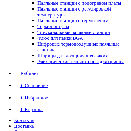
Паяльные станции с подогревом платы
Паяльные станции с регулировкой
температуры
Паяльные станции с термофеном
Термопинцеты
Трехканальные паяльные станции
Флюс для пайки BGA
Цифровые термовоздушные паяльные
станции
Шприцы для дозирования флюса
Электрические оловоотсосы для припоя
Кабинет
0
Сравнение
0
Избранное
0
Корзина
Контакты
Доставка