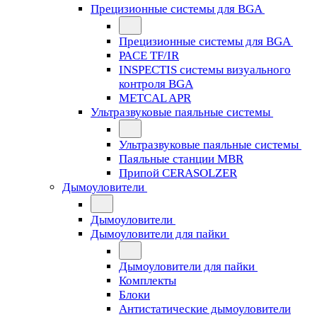
Прецизионные системы для BGA
Прецизионные системы для BGA
PACE TF/IR
INSPECTIS системы визуального
контроля BGA
METCAL APR
Ультразвуковые паяльные системы
Ультразвуковые паяльные системы
Паяльные станции MBR
Припой CERASOLZER
Дымоуловители
Дымоуловители
Дымоуловители для пайки
Дымоуловители для пайки
Комплекты
Блоки
Антистатические дымоуловители