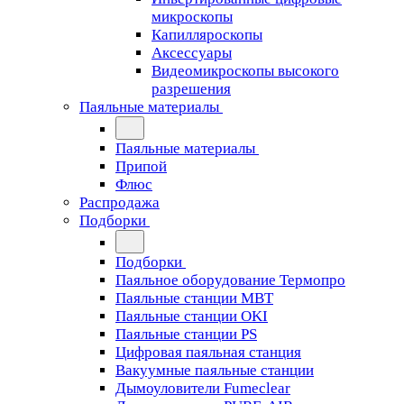
микроскопы
Капилляроскопы
Аксессуары
Видеомикроскопы высокого
разрешения
Паяльные материалы
Паяльные материалы
Припой
Флюс
Распродажа
Подборки
Подборки
Паяльное оборудование Термопро
Паяльные станции MBT
Паяльные станции OKI
Паяльные станции PS
Цифровая паяльная станция
Вакуумные паяльные станции
Дымоуловители Fumeclear