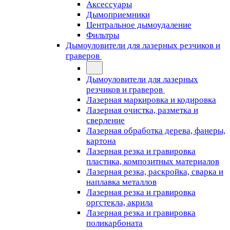
Аксессуары
Дымоприемники
Центральное дымоудаление
Фильтры
Дымоуловители для лазерных резчиков и
граверов
Дымоуловители для лазерных
резчиков и граверов
Лазерная маркировка и кодировка
Лазерная очистка, разметка и
сверление
Лазерная обработка дерева, фанеры,
картона
Лазерная резка и гравировка
пластика, композитных материалов
Лазерная резка, раскройка, сварка и
наплавка металлов
Лазерная резка и гравировка
оргстекла, акрила
Лазерная резка и гравировка
поликарбоната