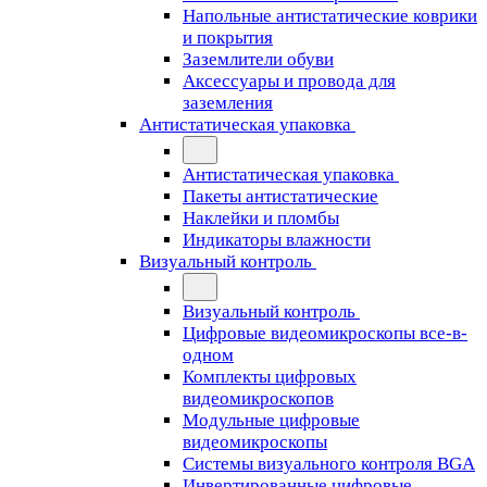
Напольные антистатические коврики
и покрытия
Заземлители обуви
Аксессуары и провода для
заземления
Антистатическая упаковка
Антистатическая упаковка
Пакеты антистатические
Наклейки и пломбы
Индикаторы влажности
Визуальный контроль
Визуальный контроль
Цифровые видеомикроскопы все-в-
одном
Комплекты цифровых
видеомикроскопов
Модульные цифровые
видеомикроскопы
Cистемы визуального контроля BGA
Инвертированные цифровые