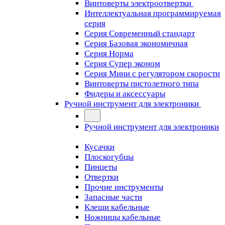
Винтоверты электроотвертки
Интеллектуальная программируемая
серия
Серия Современный стандарт
Серия Базовая экономичная
Серия Норма
Серия Cупер эконом
Серия Мини с регулятором скорости
Винтоверты пистолетного типа
Фидеры и аксессуары
Ручной инструмент для электроники
Ручной инструмент для электроники
Кусачки
Плоскогубцы
Пинцеты
Отвертки
Прочие инструменты
Запасные части
Клещи кабельные
Ножницы кабельные