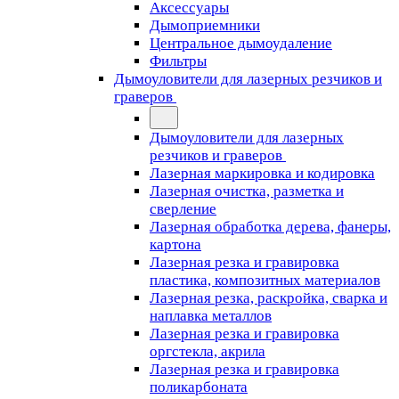
Аксессуары
Дымоприемники
Центральное дымоудаление
Фильтры
Дымоуловители для лазерных резчиков и
граверов
Дымоуловители для лазерных
резчиков и граверов
Лазерная маркировка и кодировка
Лазерная очистка, разметка и
сверление
Лазерная обработка дерева, фанеры,
картона
Лазерная резка и гравировка
пластика, композитных материалов
Лазерная резка, раскройка, сварка и
наплавка металлов
Лазерная резка и гравировка
оргстекла, акрила
Лазерная резка и гравировка
поликарбоната