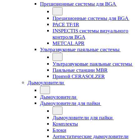
Прецизионные системы для BGA
Прецизионные системы для BGA
PACE TF/IR
INSPECTIS системы визуального
контроля BGA
METCAL APR
Ультразвуковые паяльные системы
Ультразвуковые паяльные системы
Паяльные станции MBR
Припой CERASOLZER
Дымоуловители
Дымоуловители
Дымоуловители для пайки
Дымоуловители для пайки
Комплекты
Блоки
Антистатические дымоуловители