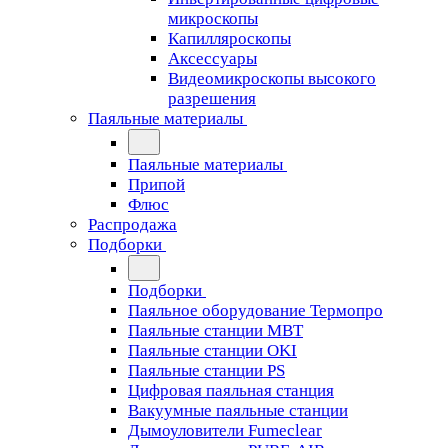
микроскопы
Капилляроскопы
Аксессуары
Видеомикроскопы высокого
разрешения
Паяльные материалы
Паяльные материалы
Припой
Флюс
Распродажа
Подборки
Подборки
Паяльное оборудование Термопро
Паяльные станции MBT
Паяльные станции OKI
Паяльные станции PS
Цифровая паяльная станция
Вакуумные паяльные станции
Дымоуловители Fumeclear