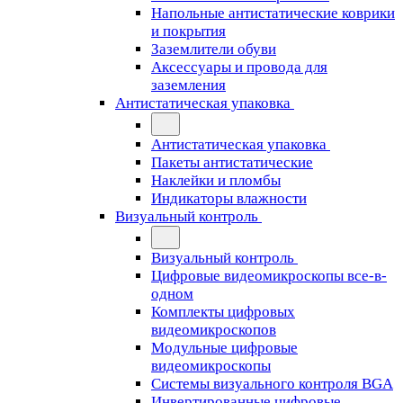
Напольные антистатические коврики
и покрытия
Заземлители обуви
Аксессуары и провода для
заземления
Антистатическая упаковка
Антистатическая упаковка
Пакеты антистатические
Наклейки и пломбы
Индикаторы влажности
Визуальный контроль
Визуальный контроль
Цифровые видеомикроскопы все-в-
одном
Комплекты цифровых
видеомикроскопов
Модульные цифровые
видеомикроскопы
Cистемы визуального контроля BGA
Инвертированные цифровые