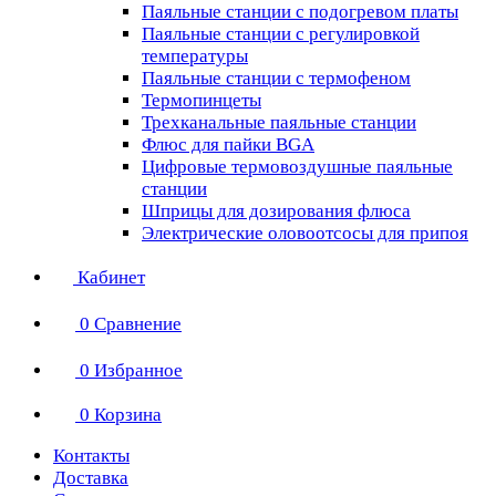
Паяльные станции с подогревом платы
Паяльные станции с регулировкой
температуры
Паяльные станции с термофеном
Термопинцеты
Трехканальные паяльные станции
Флюс для пайки BGA
Цифровые термовоздушные паяльные
станции
Шприцы для дозирования флюса
Электрические оловоотсосы для припоя
Кабинет
0
Сравнение
0
Избранное
0
Корзина
Контакты
Доставка