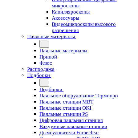
микроскопы
Капилляроскопы
Аксессуары
Видеомикроскопы высокого
разрешения
Паяльные материалы
Паяльные материалы
Припой
Флюс
Распродажа
Подборки
Подборки
Паяльное оборудование Термопро
Паяльные станции MBT
Паяльные станции OKI
Паяльные станции PS
Цифровая паяльная станция
Вакуумные паяльные станции
Дымоуловители Fumeclear