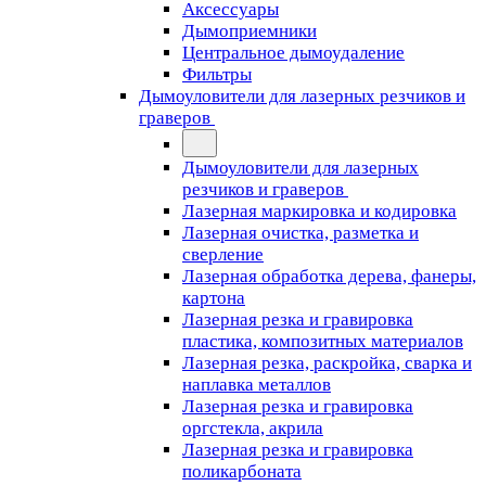
Аксессуары
Дымоприемники
Центральное дымоудаление
Фильтры
Дымоуловители для лазерных резчиков и
граверов
Дымоуловители для лазерных
резчиков и граверов
Лазерная маркировка и кодировка
Лазерная очистка, разметка и
сверление
Лазерная обработка дерева, фанеры,
картона
Лазерная резка и гравировка
пластика, композитных материалов
Лазерная резка, раскройка, сварка и
наплавка металлов
Лазерная резка и гравировка
оргстекла, акрила
Лазерная резка и гравировка
поликарбоната