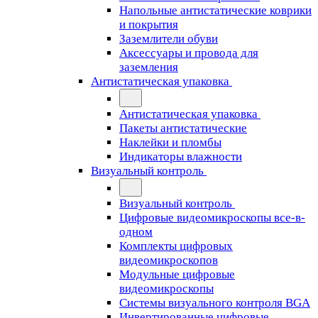
Напольные антистатические коврики
и покрытия
Заземлители обуви
Аксессуары и провода для
заземления
Антистатическая упаковка
Антистатическая упаковка
Пакеты антистатические
Наклейки и пломбы
Индикаторы влажности
Визуальный контроль
Визуальный контроль
Цифровые видеомикроскопы все-в-
одном
Комплекты цифровых
видеомикроскопов
Модульные цифровые
видеомикроскопы
Cистемы визуального контроля BGA
Инвертированные цифровые