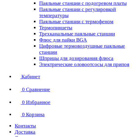
Паяльные станции с подогревом платы
Паяльные станции с регулировкой
температуры
Паяльные станции с термофеном
Термопинцеты
Трехканальные паяльные станции
Флюс для пайки BGA
Цифровые термовоздушные паяльные
станции
Шприцы для дозирования флюса
Электрические оловоотсосы для припоя
Кабинет
0
Сравнение
0
Избранное
0
Корзина
Контакты
Доставка