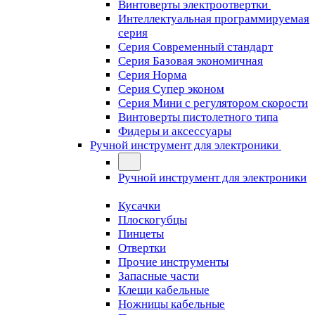
Винтоверты электроотвертки
Интеллектуальная программируемая
серия
Серия Современный стандарт
Серия Базовая экономичная
Серия Норма
Серия Cупер эконом
Серия Мини с регулятором скорости
Винтоверты пистолетного типа
Фидеры и аксессуары
Ручной инструмент для электроники
Ручной инструмент для электроники
Кусачки
Плоскогубцы
Пинцеты
Отвертки
Прочие инструменты
Запасные части
Клещи кабельные
Ножницы кабельные