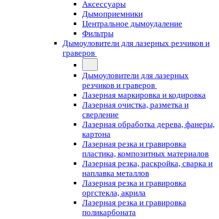
Аксессуары
Дымоприемники
Центральное дымоудаление
Фильтры
Дымоуловители для лазерных резчиков и
граверов
Дымоуловители для лазерных
резчиков и граверов
Лазерная маркировка и кодировка
Лазерная очистка, разметка и
сверление
Лазерная обработка дерева, фанеры,
картона
Лазерная резка и гравировка
пластика, композитных материалов
Лазерная резка, раскройка, сварка и
наплавка металлов
Лазерная резка и гравировка
оргстекла, акрила
Лазерная резка и гравировка
поликарбоната