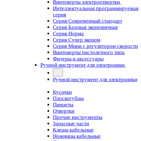
Винтоверты электроотвертки
Интеллектуальная программируемая
серия
Серия Современный стандарт
Серия Базовая экономичная
Серия Норма
Серия Cупер эконом
Серия Мини с регулятором скорости
Винтоверты пистолетного типа
Фидеры и аксессуары
Ручной инструмент для электроники
Ручной инструмент для электроники
Кусачки
Плоскогубцы
Пинцеты
Отвертки
Прочие инструменты
Запасные части
Клещи кабельные
Ножницы кабельные