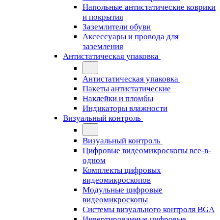
Напольные антистатические коврики
и покрытия
Заземлители обуви
Аксессуары и провода для
заземления
Антистатическая упаковка
Антистатическая упаковка
Пакеты антистатические
Наклейки и пломбы
Индикаторы влажности
Визуальный контроль
Визуальный контроль
Цифровые видеомикроскопы все-в-
одном
Комплекты цифровых
видеомикроскопов
Модульные цифровые
видеомикроскопы
Cистемы визуального контроля BGA
Инвертированные цифровые