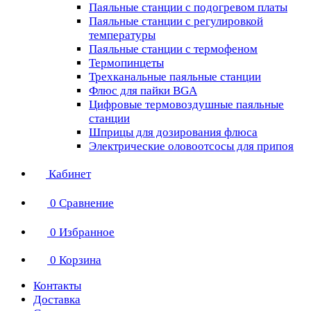
Паяльные станции с подогревом платы
Паяльные станции с регулировкой
температуры
Паяльные станции с термофеном
Термопинцеты
Трехканальные паяльные станции
Флюс для пайки BGA
Цифровые термовоздушные паяльные
станции
Шприцы для дозирования флюса
Электрические оловоотсосы для припоя
Кабинет
0
Сравнение
0
Избранное
0
Корзина
Контакты
Доставка