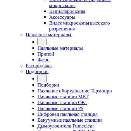
микроскопы
Капилляроскопы
Аксессуары
Видеомикроскопы высокого
разрешения
Паяльные материалы
Паяльные материалы
Припой
Флюс
Распродажа
Подборки
Подборки
Паяльное оборудование Термопро
Паяльные станции MBT
Паяльные станции OKI
Паяльные станции PS
Цифровая паяльная станция
Вакуумные паяльные станции
Дымоуловители Fumeclear