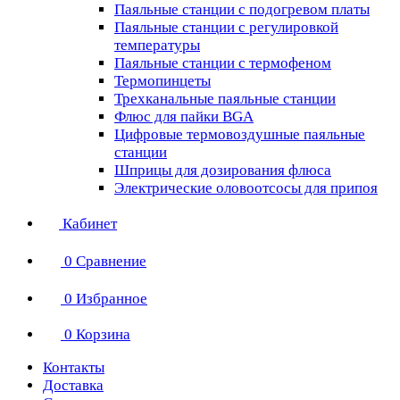
Паяльные станции с подогревом платы
Паяльные станции с регулировкой
температуры
Паяльные станции с термофеном
Термопинцеты
Трехканальные паяльные станции
Флюс для пайки BGA
Цифровые термовоздушные паяльные
станции
Шприцы для дозирования флюса
Электрические оловоотсосы для припоя
Кабинет
0
Сравнение
0
Избранное
0
Корзина
Контакты
Доставка