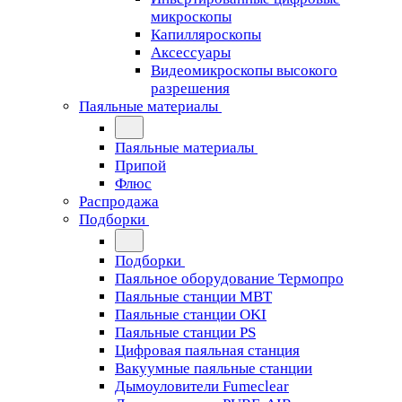
микроскопы
Капилляроскопы
Аксессуары
Видеомикроскопы высокого
разрешения
Паяльные материалы
Паяльные материалы
Припой
Флюс
Распродажа
Подборки
Подборки
Паяльное оборудование Термопро
Паяльные станции MBT
Паяльные станции OKI
Паяльные станции PS
Цифровая паяльная станция
Вакуумные паяльные станции
Дымоуловители Fumeclear