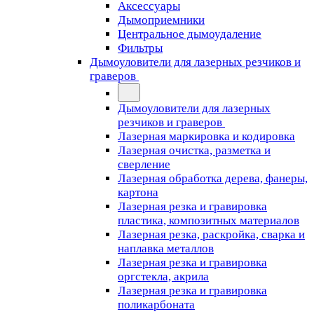
Аксессуары
Дымоприемники
Центральное дымоудаление
Фильтры
Дымоуловители для лазерных резчиков и
граверов
Дымоуловители для лазерных
резчиков и граверов
Лазерная маркировка и кодировка
Лазерная очистка, разметка и
сверление
Лазерная обработка дерева, фанеры,
картона
Лазерная резка и гравировка
пластика, композитных материалов
Лазерная резка, раскройка, сварка и
наплавка металлов
Лазерная резка и гравировка
оргстекла, акрила
Лазерная резка и гравировка
поликарбоната