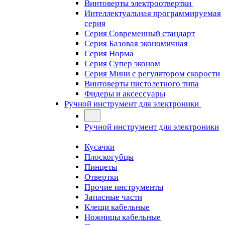
Винтоверты электроотвертки
Интеллектуальная программируемая
серия
Серия Современный стандарт
Серия Базовая экономичная
Серия Норма
Серия Cупер эконом
Серия Мини с регулятором скорости
Винтоверты пистолетного типа
Фидеры и аксессуары
Ручной инструмент для электроники
Ручной инструмент для электроники
Кусачки
Плоскогубцы
Пинцеты
Отвертки
Прочие инструменты
Запасные части
Клещи кабельные
Ножницы кабельные