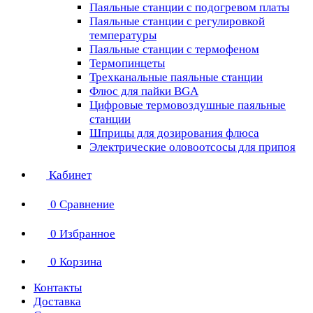
Паяльные станции с подогревом платы
Паяльные станции с регулировкой
температуры
Паяльные станции с термофеном
Термопинцеты
Трехканальные паяльные станции
Флюс для пайки BGA
Цифровые термовоздушные паяльные
станции
Шприцы для дозирования флюса
Электрические оловоотсосы для припоя
Кабинет
0
Сравнение
0
Избранное
0
Корзина
Контакты
Доставка