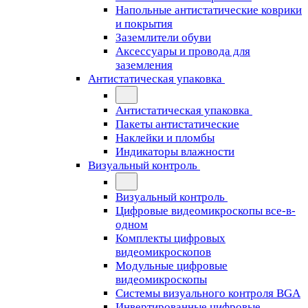
Напольные антистатические коврики
и покрытия
Заземлители обуви
Аксессуары и провода для
заземления
Антистатическая упаковка
Антистатическая упаковка
Пакеты антистатические
Наклейки и пломбы
Индикаторы влажности
Визуальный контроль
Визуальный контроль
Цифровые видеомикроскопы все-в-
одном
Комплекты цифровых
видеомикроскопов
Модульные цифровые
видеомикроскопы
Cистемы визуального контроля BGA
Инвертированные цифровые