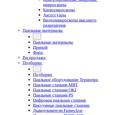
микроскопы
Капилляроскопы
Аксессуары
Видеомикроскопы высокого
разрешения
Паяльные материалы
Паяльные материалы
Припой
Флюс
Распродажа
Подборки
Подборки
Паяльное оборудование Термопро
Паяльные станции MBT
Паяльные станции OKI
Паяльные станции PS
Цифровая паяльная станция
Вакуумные паяльные станции
Дымоуловители Fumeclear