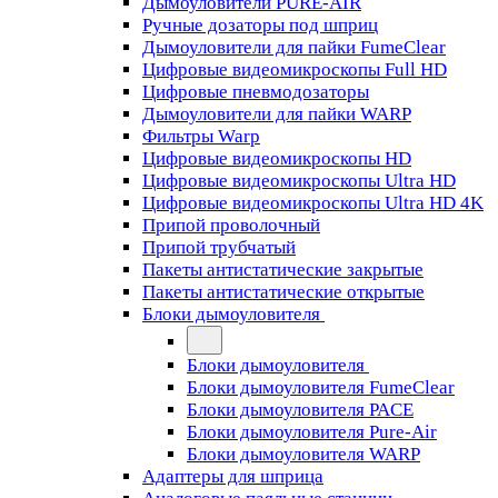
Дымоуловители PURE-AIR
Ручные дозаторы под шприц
Дымоуловители для пайки FumeClear
Цифровые видеомикроскопы Full HD
Цифровые пневмодозаторы
Дымоуловители для пайки WARP
Фильтры Warp
Цифровые видеомикроскопы HD
Цифровые видеомикроскопы Ultra HD
Цифровые видеомикроскопы Ultra HD 4K
Припой проволочный
Припой трубчатый
Пакеты антистатические закрытые
Пакеты антистатические открытые
Блоки дымоуловителя
Блоки дымоуловителя
Блоки дымоуловителя FumeClear
Блоки дымоуловителя PACE
Блоки дымоуловителя Pure-Air
Блоки дымоуловителя WARP
Адаптеры для шприца