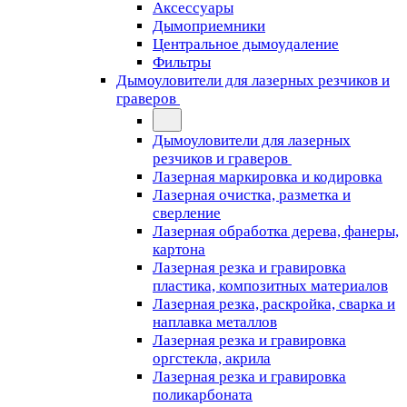
Аксессуары
Дымоприемники
Центральное дымоудаление
Фильтры
Дымоуловители для лазерных резчиков и
граверов
Дымоуловители для лазерных
резчиков и граверов
Лазерная маркировка и кодировка
Лазерная очистка, разметка и
сверление
Лазерная обработка дерева, фанеры,
картона
Лазерная резка и гравировка
пластика, композитных материалов
Лазерная резка, раскройка, сварка и
наплавка металлов
Лазерная резка и гравировка
оргстекла, акрила
Лазерная резка и гравировка
поликарбоната