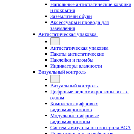
Напольные антистатические коврики
и покрытия
Заземлители обуви
Аксессуары и провода для
заземления
Антистатическая упаковка
Антистатическая упаковка
Пакеты антистатические
Наклейки и пломбы
Индикаторы влажности
Визуальный контроль
Визуальный контроль
Цифровые видеомикроскопы все-в-
одном
Комплекты цифровых
видеомикроскопов
Модульные цифровые
видеомикроскопы
Cистемы визуального контроля BGA
Инвертированные цифровые