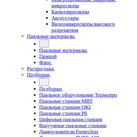
микроскопы
Капилляроскопы
Аксессуары
Видеомикроскопы высокого
разрешения
Паяльные материалы
Паяльные материалы
Припой
Флюс
Распродажа
Подборки
Подборки
Паяльное оборудование Термопро
Паяльные станции MBT
Паяльные станции OKI
Паяльные станции PS
Цифровая паяльная станция
Вакуумные паяльные станции
Дымоуловители Fumeclear