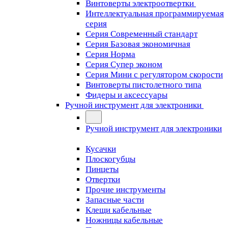
Винтоверты электроотвертки
Интеллектуальная программируемая
серия
Серия Современный стандарт
Серия Базовая экономичная
Серия Норма
Серия Cупер эконом
Серия Мини с регулятором скорости
Винтоверты пистолетного типа
Фидеры и аксессуары
Ручной инструмент для электроники
Ручной инструмент для электроники
Кусачки
Плоскогубцы
Пинцеты
Отвертки
Прочие инструменты
Запасные части
Клещи кабельные
Ножницы кабельные