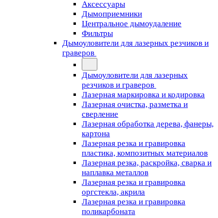
Аксессуары
Дымоприемники
Центральное дымоудаление
Фильтры
Дымоуловители для лазерных резчиков и
граверов
Дымоуловители для лазерных
резчиков и граверов
Лазерная маркировка и кодировка
Лазерная очистка, разметка и
сверление
Лазерная обработка дерева, фанеры,
картона
Лазерная резка и гравировка
пластика, композитных материалов
Лазерная резка, раскройка, сварка и
наплавка металлов
Лазерная резка и гравировка
оргстекла, акрила
Лазерная резка и гравировка
поликарбоната