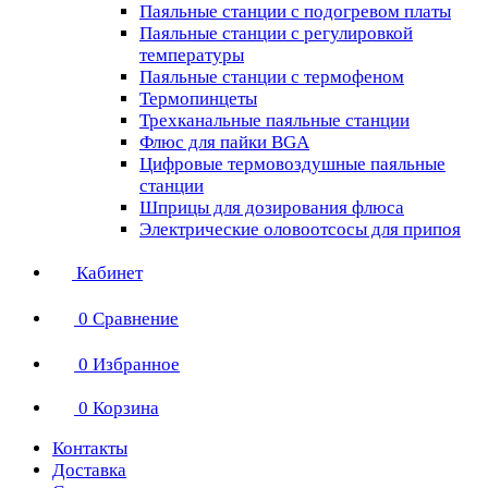
Паяльные станции с подогревом платы
Паяльные станции с регулировкой
температуры
Паяльные станции с термофеном
Термопинцеты
Трехканальные паяльные станции
Флюс для пайки BGA
Цифровые термовоздушные паяльные
станции
Шприцы для дозирования флюса
Электрические оловоотсосы для припоя
Кабинет
0
Сравнение
0
Избранное
0
Корзина
Контакты
Доставка