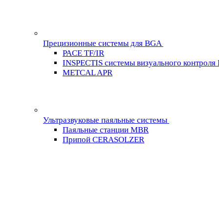
Прецизионные системы для BGA
PACE TF/IR
INSPECTIS системы визуального контроля
METCAL APR
Ультразвуковые паяльные системы
Паяльные станции MBR
Припой CERASOLZER