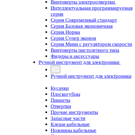
Винтоверты электроотвертки
Интеллектуальная программируемая
серия
Серия Современный стандарт
Серия Базовая экономичная
Серия Норма
Серия Cупер эконом
Серия Мини с регулятором скорости
Винтоверты пистолетного типа
Фидеры и аксессуары
Ручной инструмент для электроники
Ручной инструмент для электроники
Кусачки
Плоскогубцы
Пинцеты
Отвертки
Прочие инструменты
Запасные части
Клещи кабельные
Ножницы кабельные