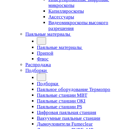
микроскопы
Капилляроскопы
Аксессуары
Видеомикроскопы высокого
разрешения
Паяльные материалы
Паяльные материалы
Припой
Флюс
Распродажа
Подборки
Подборки
Паяльное оборудование Термопро
Паяльные станции MBT
Паяльные станции OKI
Паяльные станции PS
Цифровая паяльная станция
Вакуумные паяльные станции
Дымоуловители Fumeclear