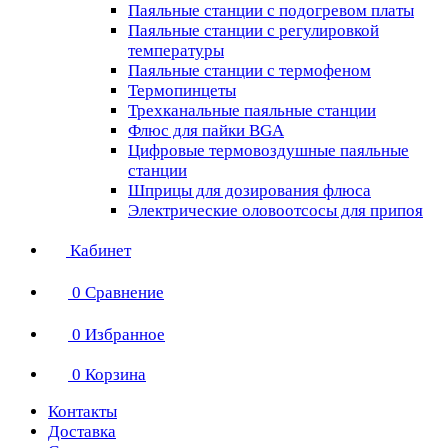
Паяльные станции с подогревом платы
Паяльные станции с регулировкой
температуры
Паяльные станции с термофеном
Термопинцеты
Трехканальные паяльные станции
Флюс для пайки BGA
Цифровые термовоздушные паяльные
станции
Шприцы для дозирования флюса
Электрические оловоотсосы для припоя
Кабинет
0
Сравнение
0
Избранное
0
Корзина
Контакты
Доставка