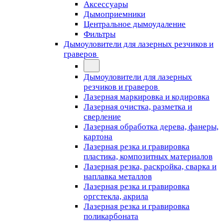
Аксессуары
Дымоприемники
Центральное дымоудаление
Фильтры
Дымоуловители для лазерных резчиков и
граверов
Дымоуловители для лазерных
резчиков и граверов
Лазерная маркировка и кодировка
Лазерная очистка, разметка и
сверление
Лазерная обработка дерева, фанеры,
картона
Лазерная резка и гравировка
пластика, композитных материалов
Лазерная резка, раскройка, сварка и
наплавка металлов
Лазерная резка и гравировка
оргстекла, акрила
Лазерная резка и гравировка
поликарбоната