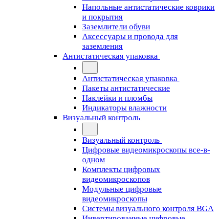
Напольные антистатические коврики
и покрытия
Заземлители обуви
Аксессуары и провода для
заземления
Антистатическая упаковка
Антистатическая упаковка
Пакеты антистатические
Наклейки и пломбы
Индикаторы влажности
Визуальный контроль
Визуальный контроль
Цифровые видеомикроскопы все-в-
одном
Комплекты цифровых
видеомикроскопов
Модульные цифровые
видеомикроскопы
Cистемы визуального контроля BGA
Инвертированные цифровые