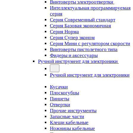
Винтоверты электроотвертки
Интеллектуальная программируемая
серия
Серия Современный стандарт
Серия Базовая экономичная
Серия Норма
Серия Cупер эконом
Серия Мини с регулятором скорости
Винтоверты пистолетного типа
Фидеры и аксессуары
Ручной инструмент для электроники
Ручной инструмент для электроники
Кусачки
Плоскогубцы
Пинцеты
Отвертки
Прочие инструменты
Запасные части
Клещи кабельные
Ножницы кабельные