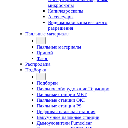
микроскопы
Капилляроскопы
Аксессуары
Видеомикроскопы высокого
разрешения
Паяльные материалы
Паяльные материалы
Припой
Флюс
Распродажа
Подборки
Подборки
Паяльное оборудование Термопро
Паяльные станции MBT
Паяльные станции OKI
Паяльные станции PS
Цифровая паяльная станция
Вакуумные паяльные станции
Дымоуловители Fumeclear