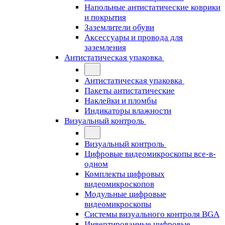
Напольные антистатические коврики
и покрытия
Заземлители обуви
Аксессуары и провода для
заземления
Антистатическая упаковка
Антистатическая упаковка
Пакеты антистатические
Наклейки и пломбы
Индикаторы влажности
Визуальный контроль
Визуальный контроль
Цифровые видеомикроскопы все-в-
одном
Комплекты цифровых
видеомикроскопов
Модульные цифровые
видеомикроскопы
Cистемы визуального контроля BGA
Инвертированные цифровые