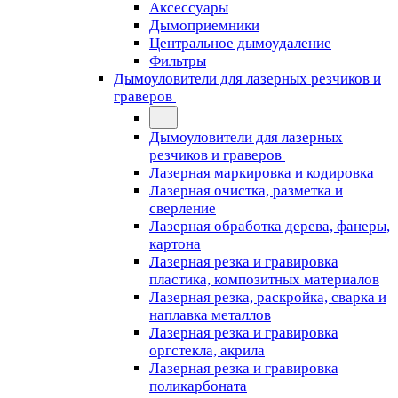
Аксессуары
Дымоприемники
Центральное дымоудаление
Фильтры
Дымоуловители для лазерных резчиков и
граверов
Дымоуловители для лазерных
резчиков и граверов
Лазерная маркировка и кодировка
Лазерная очистка, разметка и
сверление
Лазерная обработка дерева, фанеры,
картона
Лазерная резка и гравировка
пластика, композитных материалов
Лазерная резка, раскройка, сварка и
наплавка металлов
Лазерная резка и гравировка
оргстекла, акрила
Лазерная резка и гравировка
поликарбоната