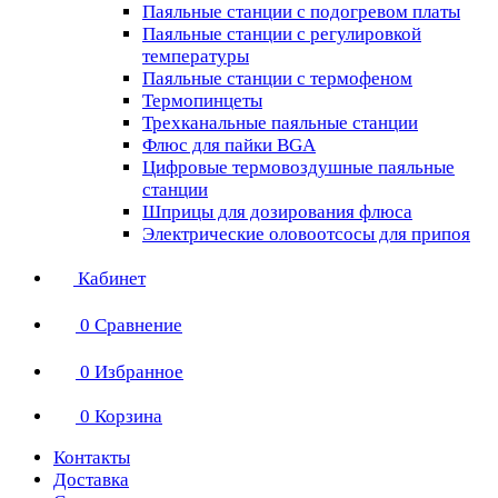
Паяльные станции с подогревом платы
Паяльные станции с регулировкой
температуры
Паяльные станции с термофеном
Термопинцеты
Трехканальные паяльные станции
Флюс для пайки BGA
Цифровые термовоздушные паяльные
станции
Шприцы для дозирования флюса
Электрические оловоотсосы для припоя
Кабинет
0
Сравнение
0
Избранное
0
Корзина
Контакты
Доставка