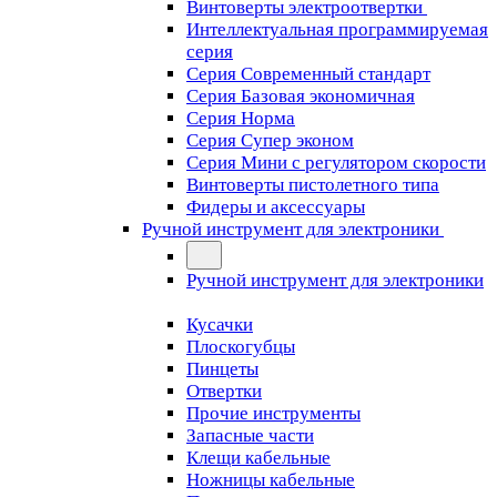
Винтоверты электроотвертки
Интеллектуальная программируемая
серия
Серия Современный стандарт
Серия Базовая экономичная
Серия Норма
Серия Cупер эконом
Серия Мини с регулятором скорости
Винтоверты пистолетного типа
Фидеры и аксессуары
Ручной инструмент для электроники
Ручной инструмент для электроники
Кусачки
Плоскогубцы
Пинцеты
Отвертки
Прочие инструменты
Запасные части
Клещи кабельные
Ножницы кабельные