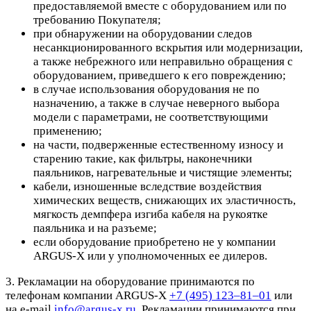
предоставляемой вместе с оборудованием или по
требованию Покупателя;
при обнаружении на оборудовании следов
несанкционированного вскрытия или модернизации,
а также небрежного или неправильно обращения с
оборудованием, приведшего к его повреждению;
в случае использования оборудования не по
назначению, а также в случае неверного выбора
модели с параметрами, не соответствующими
применению;
на части, подверженные естественному износу и
старению такие, как фильтры, наконечники
паяльников, нагревательные и чистящие элементы;
кабели, изношенные вследствие воздействия
химических веществ, снижающих их эластичность,
мягкость демпфера изгиба кабеля на рукоятке
паяльника и на разъеме;
если оборудование приобретено не у компании
ARGUS-X или у уполномоченных ее дилеров.
3. Рекламации на оборудование принимаются по
телефонам компании ARGUS-X
+7 (495) 123–81–01
или
на e-mail
info@argus-x.ru
. Рекламации принимаются при