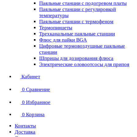
Паяльные станции с подогревом платы
Паяльные станции с регулировкой
температуры
Паяльные станции с термофеном
Термопинцеты
Трехканальные паяльные станции
Флюс для пайки BGA
Цифровые термовоздушные паяльные
станции
Шприцы для дозирования флюса
Электрические оловоотсосы для припоя
Кабинет
0
Сравнение
0
Избранное
0
Корзина
Контакты
Доставка