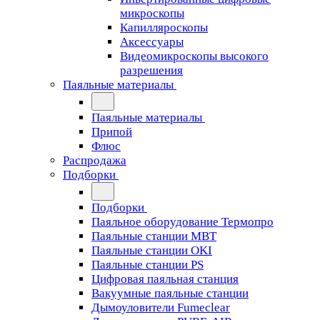
микроскопы
Капилляроскопы
Аксессуары
Видеомикроскопы высокого
разрешения
Паяльные материалы
Паяльные материалы
Припой
Флюс
Распродажа
Подборки
Подборки
Паяльное оборудование Термопро
Паяльные станции MBT
Паяльные станции OKI
Паяльные станции PS
Цифровая паяльная станция
Вакуумные паяльные станции
Дымоуловители Fumeclear