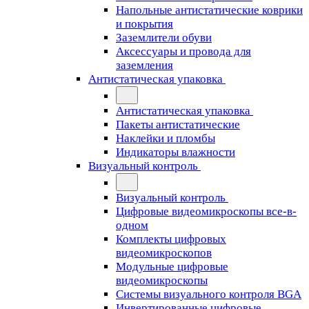
Напольные антистатические коврики
и покрытия
Заземлители обуви
Аксессуары и провода для
заземления
Антистатическая упаковка
Антистатическая упаковка
Пакеты антистатические
Наклейки и пломбы
Индикаторы влажности
Визуальный контроль
Визуальный контроль
Цифровые видеомикроскопы все-в-
одном
Комплекты цифровых
видеомикроскопов
Модульные цифровые
видеомикроскопы
Cистемы визуального контроля BGA
Инвертированные цифровые