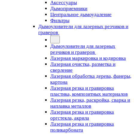
Аксессуары
Дымоприемники
Центральное дымоудаление
Фильтры
Дымоуловители для лазерных резчиков и
граверов
Дымоуловители для лазерных
резчиков и граверов
Лазерная маркировка и кодировка
Лазерная очистка, разметка и
сверление
Лазерная обработка дерева, фанеры,
картона
Лазерная резка и гравировка
пластика, композитных материалов
Лазерная резка, раскройка, сварка и
наплавка металлов
Лазерная резка и гравировка
оргстекла, акрила
Лазерная резка и гравировка
поликарбоната