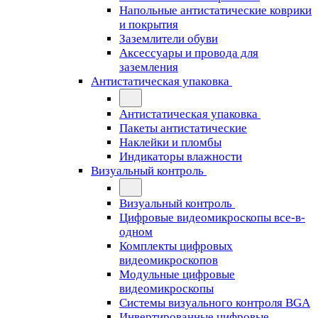
Напольные антистатические коврики
и покрытия
Заземлители обуви
Аксессуары и провода для
заземления
Антистатическая упаковка
Антистатическая упаковка
Пакеты антистатические
Наклейки и пломбы
Индикаторы влажности
Визуальный контроль
Визуальный контроль
Цифровые видеомикроскопы все-в-
одном
Комплекты цифровых
видеомикроскопов
Модульные цифровые
видеомикроскопы
Cистемы визуального контроля BGA
Инвертированные цифровые