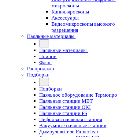
микроскопы
Капилляроскопы
Аксессуары
Видеомикроскопы высокого
разрешения
Паяльные материалы
Паяльные материалы
Припой
Флюс
Распродажа
Подборки
Подборки
Паяльное оборудование Термопро
Паяльные станции MBT
Паяльные станции OKI
Паяльные станции PS
Цифровая паяльная станция
Вакуумные паяльные станции
Дымоуловители Fumeclear