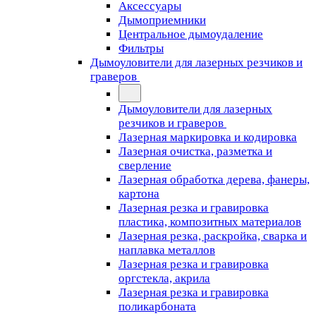
Аксессуары
Дымоприемники
Центральное дымоудаление
Фильтры
Дымоуловители для лазерных резчиков и
граверов
Дымоуловители для лазерных
резчиков и граверов
Лазерная маркировка и кодировка
Лазерная очистка, разметка и
сверление
Лазерная обработка дерева, фанеры,
картона
Лазерная резка и гравировка
пластика, композитных материалов
Лазерная резка, раскройка, сварка и
наплавка металлов
Лазерная резка и гравировка
оргстекла, акрила
Лазерная резка и гравировка
поликарбоната