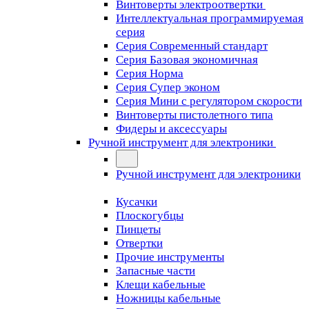
Винтоверты электроотвертки
Интеллектуальная программируемая
серия
Серия Современный стандарт
Серия Базовая экономичная
Серия Норма
Серия Cупер эконом
Серия Мини с регулятором скорости
Винтоверты пистолетного типа
Фидеры и аксессуары
Ручной инструмент для электроники
Ручной инструмент для электроники
Кусачки
Плоскогубцы
Пинцеты
Отвертки
Прочие инструменты
Запасные части
Клещи кабельные
Ножницы кабельные