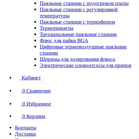
Паяльные станции с подогревом платы
Паяльные станции с регулировкой
температуры
Паяльные станции с термофеном
Термопинцеты
Трехканальные паяльные станции
Флюс для пайки BGA
Цифровые термовоздушные паяльные
станции
Шприцы для дозирования флюса
Электрические оловоотсосы для припоя
Кабинет
0
Сравнение
0
Избранное
0
Корзина
Контакты
Доставка