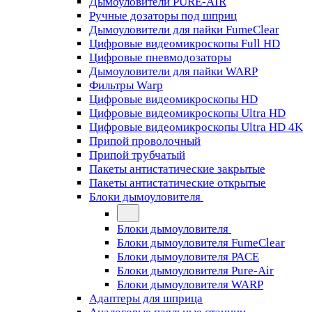
Дымоуловители PURE-AIR
Ручные дозаторы под шприц
Дымоуловители для пайки FumeClear
Цифровые видеомикроскопы Full HD
Цифровые пневмодозаторы
Дымоуловители для пайки WARP
Фильтры Warp
Цифровые видеомикроскопы HD
Цифровые видеомикроскопы Ultra HD
Цифровые видеомикроскопы Ultra HD 4K
Припой проволочный
Припой трубчатый
Пакеты антистатические закрытые
Пакеты антистатические открытые
Блоки дымоуловителя
Блоки дымоуловителя
Блоки дымоуловителя FumeClear
Блоки дымоуловителя PACE
Блоки дымоуловителя Pure-Air
Блоки дымоуловителя WARP
Адаптеры для шприца