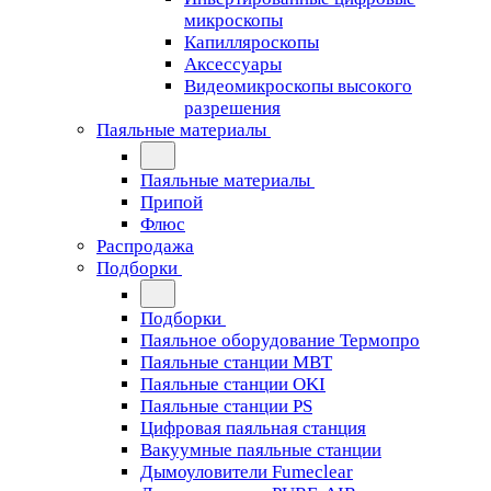
микроскопы
Капилляроскопы
Аксессуары
Видеомикроскопы высокого
разрешения
Паяльные материалы
Паяльные материалы
Припой
Флюс
Распродажа
Подборки
Подборки
Паяльное оборудование Термопро
Паяльные станции MBT
Паяльные станции OKI
Паяльные станции PS
Цифровая паяльная станция
Вакуумные паяльные станции
Дымоуловители Fumeclear