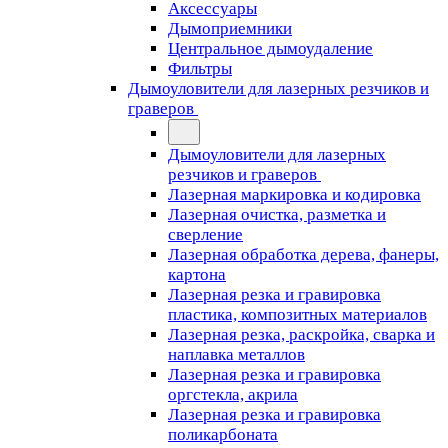
Аксессуары
Дымоприемники
Центральное дымоудаление
Фильтры
Дымоуловители для лазерных резчиков и
граверов
Дымоуловители для лазерных
резчиков и граверов
Лазерная маркировка и кодировка
Лазерная очистка, разметка и
сверление
Лазерная обработка дерева, фанеры,
картона
Лазерная резка и гравировка
пластика, композитных материалов
Лазерная резка, раскройка, сварка и
наплавка металлов
Лазерная резка и гравировка
оргстекла, акрила
Лазерная резка и гравировка
поликарбоната