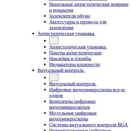
Напольные антистатические коврики
и покрытия
Заземлители обуви
Аксессуары и провода для
заземления
Антистатическая упаковка
Антистатическая упаковка
Пакеты антистатические
Наклейки и пломбы
Индикаторы влажности
Визуальный контроль
Визуальный контроль
Цифровые видеомикроскопы все-в-
одном
Комплекты цифровых
видеомикроскопов
Модульные цифровые
видеомикроскопы
Cистемы визуального контроля BGA
Инвертированные цифровые