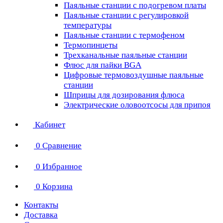
Паяльные станции с подогревом платы
Паяльные станции с регулировкой
температуры
Паяльные станции с термофеном
Термопинцеты
Трехканальные паяльные станции
Флюс для пайки BGA
Цифровые термовоздушные паяльные
станции
Шприцы для дозирования флюса
Электрические оловоотсосы для припоя
Кабинет
0
Сравнение
0
Избранное
0
Корзина
Контакты
Доставка