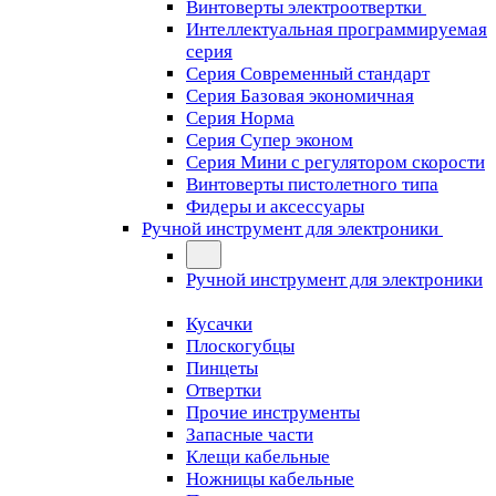
Винтоверты электроотвертки
Интеллектуальная программируемая
серия
Серия Современный стандарт
Серия Базовая экономичная
Серия Норма
Серия Cупер эконом
Серия Мини с регулятором скорости
Винтоверты пистолетного типа
Фидеры и аксессуары
Ручной инструмент для электроники
Ручной инструмент для электроники
Кусачки
Плоскогубцы
Пинцеты
Отвертки
Прочие инструменты
Запасные части
Клещи кабельные
Ножницы кабельные