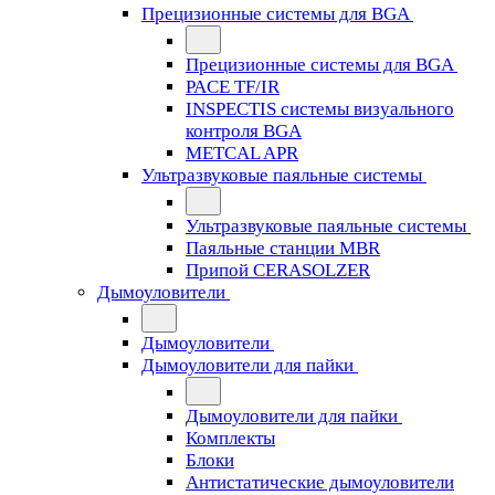
Прецизионные системы для BGA
Прецизионные системы для BGA
PACE TF/IR
INSPECTIS системы визуального
контроля BGA
METCAL APR
Ультразвуковые паяльные системы
Ультразвуковые паяльные системы
Паяльные станции MBR
Припой CERASOLZER
Дымоуловители
Дымоуловители
Дымоуловители для пайки
Дымоуловители для пайки
Комплекты
Блоки
Антистатические дымоуловители