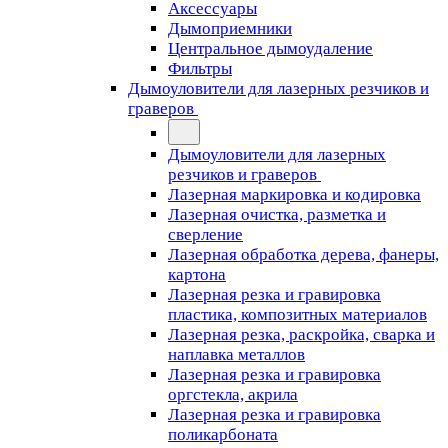
Аксессуары
Дымоприемники
Центральное дымоудаление
Фильтры
Дымоуловители для лазерных резчиков и
граверов
Дымоуловители для лазерных
резчиков и граверов
Лазерная маркировка и кодировка
Лазерная очистка, разметка и
сверление
Лазерная обработка дерева, фанеры,
картона
Лазерная резка и гравировка
пластика, композитных материалов
Лазерная резка, раскройка, сварка и
наплавка металлов
Лазерная резка и гравировка
оргстекла, акрила
Лазерная резка и гравировка
поликарбоната