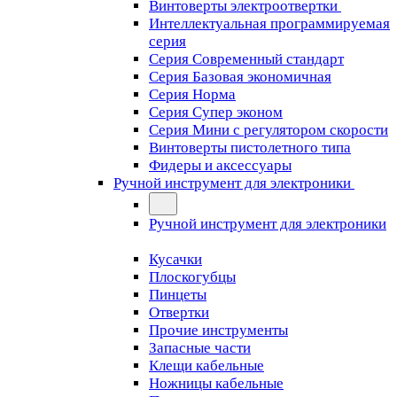
Винтоверты электроотвертки
Интеллектуальная программируемая
серия
Серия Современный стандарт
Серия Базовая экономичная
Серия Норма
Серия Cупер эконом
Серия Мини с регулятором скорости
Винтоверты пистолетного типа
Фидеры и аксессуары
Ручной инструмент для электроники
Ручной инструмент для электроники
Кусачки
Плоскогубцы
Пинцеты
Отвертки
Прочие инструменты
Запасные части
Клещи кабельные
Ножницы кабельные