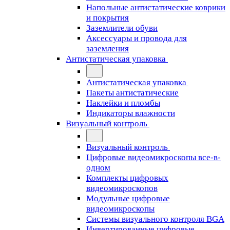
Напольные антистатические коврики
и покрытия
Заземлители обуви
Аксессуары и провода для
заземления
Антистатическая упаковка
Антистатическая упаковка
Пакеты антистатические
Наклейки и пломбы
Индикаторы влажности
Визуальный контроль
Визуальный контроль
Цифровые видеомикроскопы все-в-
одном
Комплекты цифровых
видеомикроскопов
Модульные цифровые
видеомикроскопы
Cистемы визуального контроля BGA
Инвертированные цифровые