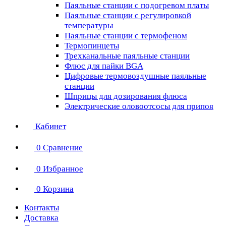
Паяльные станции с подогревом платы
Паяльные станции с регулировкой
температуры
Паяльные станции с термофеном
Термопинцеты
Трехканальные паяльные станции
Флюс для пайки BGA
Цифровые термовоздушные паяльные
станции
Шприцы для дозирования флюса
Электрические оловоотсосы для припоя
Кабинет
0
Сравнение
0
Избранное
0
Корзина
Контакты
Доставка