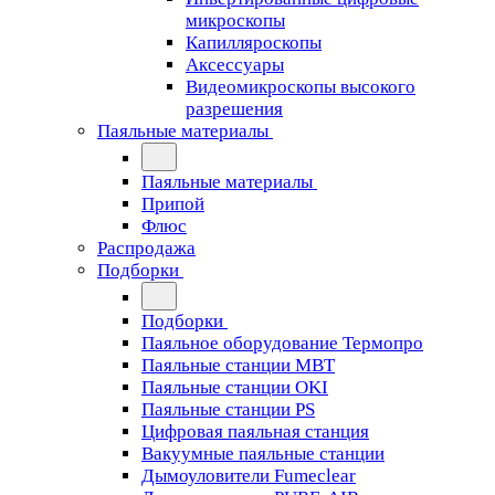
микроскопы
Капилляроскопы
Аксессуары
Видеомикроскопы высокого
разрешения
Паяльные материалы
Паяльные материалы
Припой
Флюс
Распродажа
Подборки
Подборки
Паяльное оборудование Термопро
Паяльные станции MBT
Паяльные станции OKI
Паяльные станции PS
Цифровая паяльная станция
Вакуумные паяльные станции
Дымоуловители Fumeclear