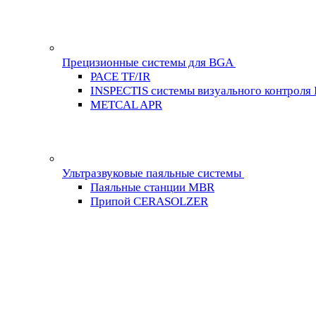
Прецизионные системы для BGA
PACE TF/IR
INSPECTIS системы визуального контроля
METCAL APR
Ультразвуковые паяльные системы
Паяльные станции MBR
Припой CERASOLZER